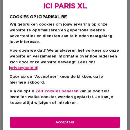
ICI PARIS XL
COOKIES OP ICIPARISXL.BE
Wij gebruiken cookies om jouw ervaring op onze
website te optimaliseren en gepersonaliseerde
advertenties en diensten aan te bieden naargelang
jouw interesse.
Hoe doen we dat? We analyseren het verkeer op onze
website en verzamelen informatie over hoe iedereen
zich door onze website beweegt. Lees ons
Kies je formaat
privacybeleid
250 ML
Op voorraad
Door op de “Accepteer” knop de klikken, ga je
hiermee akkoord.
250 ML
Via de optie
Zelf cookies beheren
kan je ook zelf
Kortingsprijs
€ 13,56
instellen welke cookies worden geplaatst. Je kan je
€ 15,95
keuze altijd wijzigen of intrekken.
Kortingsprijs
€ 13,56
Accepteer
Aanbevolen verkoopprijs fabrikant
€ 15,95
-15%