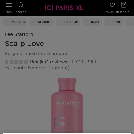
Menu
Zoeken
Wishlist
Mandje
PARFUMS
GEZICHT
MAKE-UP
HAAR
HOME
Lee Stafford
Scalp Love
surge of moisture shampoo
Bekijk 0 reviews
EXCLUSIEF
13 Beauty Member Punten