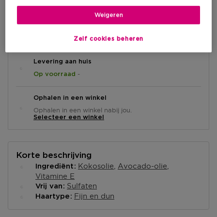
Weigeren
IN WINKELMANDJE
Zelf cookies beheren
Levering aan huis
-
Op voorraad
Ophalen in een winkel
Ophalen in een winkel nabij jou.
Selecteer een winkel
Korte beschrijving
Kokosolie
Avocado-olie
Ingrediënt
Vitamine E
Sulfaten
Vrij van
Fijn en dun
Haartype