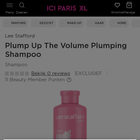
Menu
Zoeken
Wishlist
Mandje
PARFUMS
GEZICHT
MAKE-UP
HAAR
HOME
Lee Stafford
Plump Up The Volume Plumping
Shampoo
shampoo
Bekijk 0 reviews
EXCLUSIEF
11 Beauty Member Punten