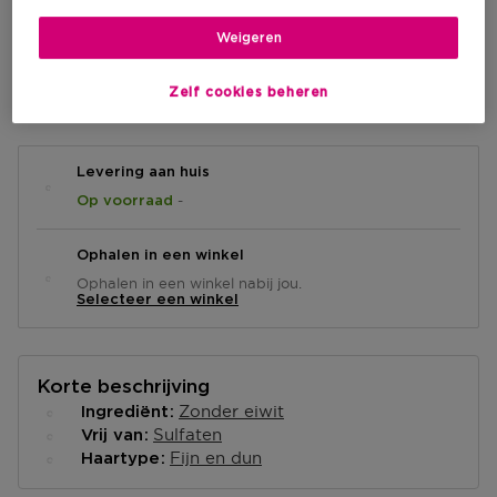
Aanbevolen verkoopprijs fabrikant
€ 12,95
-15%
Weigeren
IN WINKELMANDJE
Zelf cookies beheren
Levering aan huis
-
Op voorraad
Ophalen in een winkel
Ophalen in een winkel nabij jou.
Selecteer een winkel
Korte beschrijving
Zonder eiwit
Ingrediënt
Sulfaten
Vrij van
Fijn en dun
Haartype