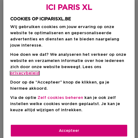
ICI PARIS XL
COOKIES OP ICIPARISXL.BE
Wij gebruiken cookies om jouw ervaring op onze
website te optimaliseren en gepersonaliseerde
advertenties en diensten aan te bieden naargelang
jouw interesse.
Hoe doen we dat? We analyseren het verkeer op onze
website en verzamelen informatie over hoe iedereen
zich door onze website beweegt. Lees ons
privacybeleid
Kies je formaat
Door op de “Accepteer” knop de klikken, ga je
hiermee akkoord.
250 ML
Op voorraad
Via de optie
Zelf cookies beheren
kan je ook zelf
instellen welke cookies worden geplaatst. Je kan je
250 ML
keuze altijd wijzigen of intrekken.
Kortingsprijs
€ 11,01
€ 12,95
Accepteer
Kortingsprijs
€ 11,01