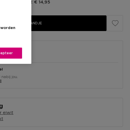
prijs fabrikant
€ 14,95
IN WINKELMANDJE
s worden
epteer
el
nabij jou.
l
ng
 eiwit
kt