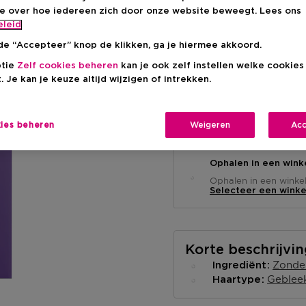
Aanbevolen verkoop
-15%
ie over hoe iedereen zich door onze website beweegt. Lees ons
eleid
de “Accepteer” knop de klikken, ga je hiermee akkoord.
ptie
Zelf cookies beheren
kan je ook zelf instellen welke cookie
. Je kan je keuze altijd wijzigen of intrekken.
Levering aan huis
kies beheren
Weigeren
Acc
-
Op voorraad
Ophalen in een wink
Ophalen in een winkel 
Selecteer een winke
Korte beschrijvi
Zonder
Ingrediënt
Geblee
Haartype