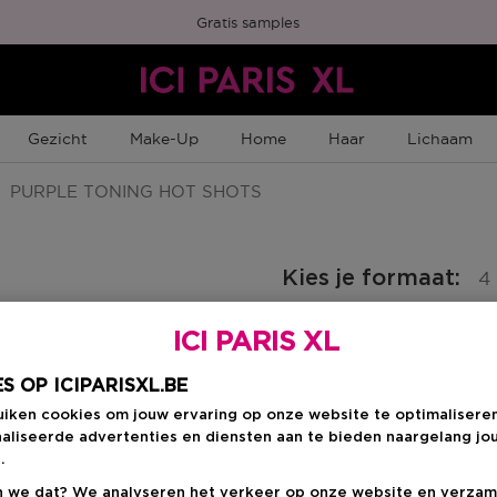
Gratis samples
Gezicht
Make-Up
Home
Haar
Lichaam
PURPLE TONING HOT SHOTS
Kies je formaat
:
4
ICI PARIS XL
4 ST
 Member Punten
Kortingsprijs
€ 12,71
€ 14,95
S OP ICIPARISXL.BE
uiken cookies om jouw ervaring op onze website te optimalisere
aliseerde advertenties en diensten aan te bieden naargelang jo
Kortingsprij
€ 12,71
.
 we dat? We analyseren het verkeer op onze website en verzam