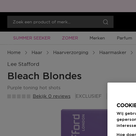
Tijdelijke Promotie
Tijdelijke Promotie
SUMMER SEEKER
ZOMER
Merken
Parfum
Menu
Home
Haar
Haarverzorging
Haarmasker
Lee Stafford
Bleach Blondes
purple toning hot shots
Bekijk 0 reviews
EXCLUSIEF
12 Beauty
COOKIE
Wij gebr
geperson
interesse
Hoe doen