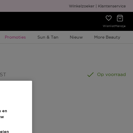
Gratis cadeauverpakking
Winkelzoeker
Klantenservice
Wishlist
Mandje
Tijdelijke Promotie
Promoties
Sun & Tan
Nieuw
More Beauty
 ST
Op voorraad
n en
uw
s
elen