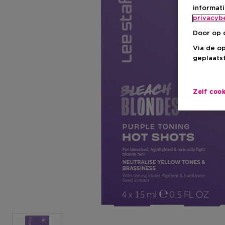
informat
privacyb
Door op 
Via de o
geplaatst
Zelf coo