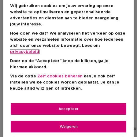
Wij gebruiken cookies om jouw ervaring op onze
website te optimaliseren en gepersonaliseerde
advertenties en diensten aan te bieden naargelang
jouw interesse.
Hoe doen we dat? We analyseren het verkeer op onze
website en verzamelen informatie over hoe iedereen
zich door onze website beweegt. Lees ons
privacybeleid
Door op de “Accepteer” knop de klikken, ga je
hiermee akkoord.
Exclusief
Exclusief
Via de optie
Zelf cookies beheren
kan je ook zelf
instellen welke cookies worden geplaatst. Je kan je
LEE STAFFORD
LEE STAFFORD
keuze altijd wijzigen of intrekken.
Scalp Love
Styling
Skin-Kind Dry Shampoo
Dry Shampoo
Accepteer
Kortingsprijs
Kortingsprijs
€ 10,16
€ 9,31
Weigeren
Aanbevolen verkoopprijs fabrikant
Aanbevolen verkoopprijs fabrik
€ 11,95