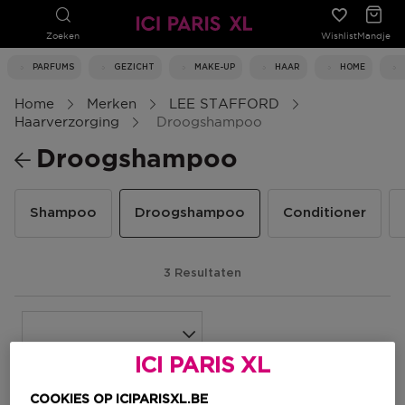
Zoeken
Wishlist
Mandje
PARFUMS
GEZICHT
MAKE-UP
HAAR
HOME
Home
Merken
LEE STAFFORD
Haarverzorging
Droogshampoo
Droogshampoo
Shampoo
Droogshampoo
Conditioner
3 Resultaten
ICI PARIS XL
-15%
-15%
COOKIES OP ICIPARISXL.BE