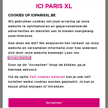
ICI PARIS XL
COOKIES OP ICIPARISXL.BE
Wij gebruiken cookies om jouw ervaring op onze
website te optimaliseren en gepersonaliseerde
advertenties en diensten aan te bieden naargelang
jouw interesse.
Hoe doen we dat? We analyseren het verkeer op onze
website en verzamelen informatie over hoe iedereen
zich door onze website beweegt. Lees ons
privacybeleid
Door op de “Accepteer” knop de klikken, ga je
hiermee akkoord.
Kies je formaat
Via de optie
Zelf cookies beheren
kan je ook zelf
13 G
Op voorraad
instellen welke cookies worden geplaatst. Je kan je
keuze altijd wijzigen of intrekken.
13 G
Kortingsprijs
€ 39,75
€ 53,00
Accepteer