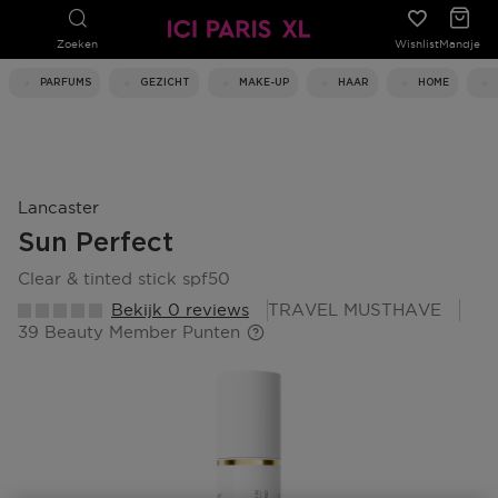
Zoeken
Wishlist
Mandje
PARFUMS
GEZICHT
MAKE-UP
HAAR
HOME
Lancaster
Sun Perfect
clear & tinted stick spf50
Bekijk 0 reviews
TRAVEL MUSTHAVE
39 Beauty Member Punten