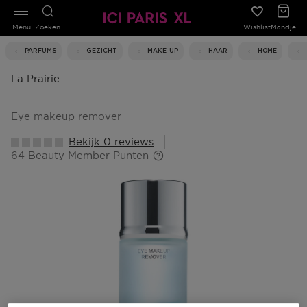
Menu
Zoeken
Wishlist
Mandje
PARFUMS
GEZICHT
MAKE-UP
HAAR
HOME
La Prairie
eye makeup remover
Bekijk 0 reviews
64 Beauty Member Punten