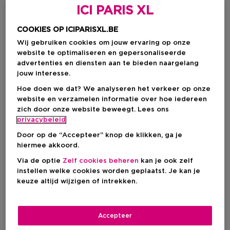
ICI PARIS XL
COOKIES OP ICIPARISXL.BE
Wij gebruiken cookies om jouw ervaring op onze
website te optimaliseren en gepersonaliseerde
advertenties en diensten aan te bieden naargelang
jouw interesse.
Hoe doen we dat? We analyseren het verkeer op onze
website en verzamelen informatie over hoe iedereen
zich door onze website beweegt. Lees ons
Kies je formaat
privacybeleid
Door op de “Accepteer” knop de klikken, ga je
80 ML
Op voorraad
hiermee akkoord.
80 ML
Via de optie
Zelf cookies beheren
kan je ook zelf
Kortingsprijs
€ 64,40
instellen welke cookies worden geplaatst. Je kan je
€ 70,00
keuze altijd wijzigen of intrekken.
Kortingsprijs
€ 64,40
Accepteer
Aanbevolen verkoopprijs fabrikant
€ 70,00
-8%