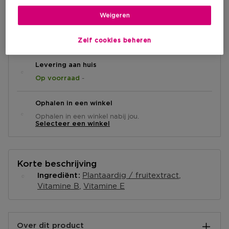
Weigeren
IN WINKELMANDJE
Zelf cookies beheren
Levering aan huis
-
Op voorraad
Ophalen in een winkel
Ophalen in een winkel nabij jou.
Selecteer een winkel
Korte beschrijving
Plantaardig / fruitextract
Ingrediënt
Vitamine B
Vitamine E
Over dit product