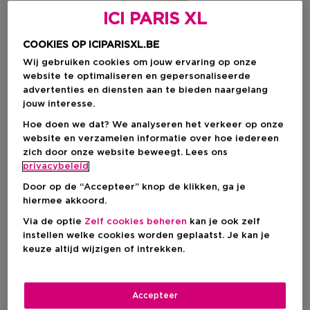
ICI PARIS XL
COOKIES OP ICIPARISXL.BE
Wij gebruiken cookies om jouw ervaring op onze
website te optimaliseren en gepersonaliseerde
advertenties en diensten aan te bieden naargelang
jouw interesse.
Hoe doen we dat? We analyseren het verkeer op onze
website en verzamelen informatie over hoe iedereen
zich door onze website beweegt. Lees ons
Kies je formaat
privacybeleid
100 ML
Op voorraad
Door op de “Accepteer” knop de klikken, ga je
hiermee akkoord.
100 ML
Via de optie
Zelf cookies beheren
kan je ook zelf
Kortingsprijs
€ 52,50
instellen welke cookies worden geplaatst. Je kan je
€ 70,00
keuze altijd wijzigen of intrekken.
Kortingsprijs
€ 52,50
Accepteer
Aanbevolen verkoopprijs fabrikant
€ 70,00
-25%