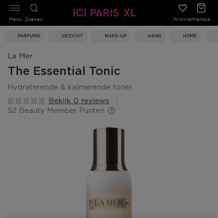
Menu
Zoeken
Wishlist
Mandje
PARFUMS
GEZICHT
MAKE-UP
HAAR
HOME
La Mer
The Essential Tonic
hydraterende & kalmerende toner
Bekijk 0 reviews
52 Beauty Member Punten