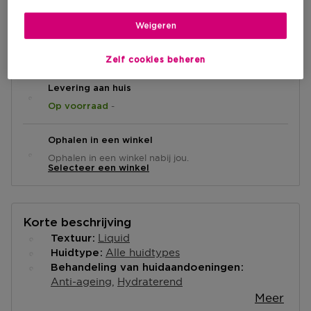
Weigeren
IN WINKELMANDJE
Zelf cookies beheren
Levering aan huis
-
Op voorraad
Ophalen in een winkel
Ophalen in een winkel nabij jou.
Selecteer een winkel
Korte beschrijving
Liquid
Textuur
Alle huidtypes
Huidtype
Behandeling van huidaandoeningen
Anti-ageing
Hydraterend
Meer