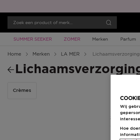
Tijdelijke Promotie
Tijdelijke Promotie
SUMMER SEEKER
ZOMER
Merken
Parfum
Home
Merken
LA MER
Lichaamsverzorging
Lichaamsverzorgin
Crèmes
COOKIE
Wij gebr
geperson
2 Resultate
interesse
Hoe doen
informat
-8%