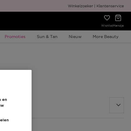
Gratis cadeauverpakking
Winkelzoeker
Klantenservice
Wishlist
Mandje
Tijdelijke Promotie
Promoties
Sun & Tan
Nieuw
More Beauty
n en
uw
elen