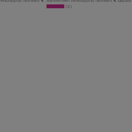
erkoopprijs fabrikant
Aanbevolen verkoopprijs fabrikant
€ 330,00
€ 120,00
2