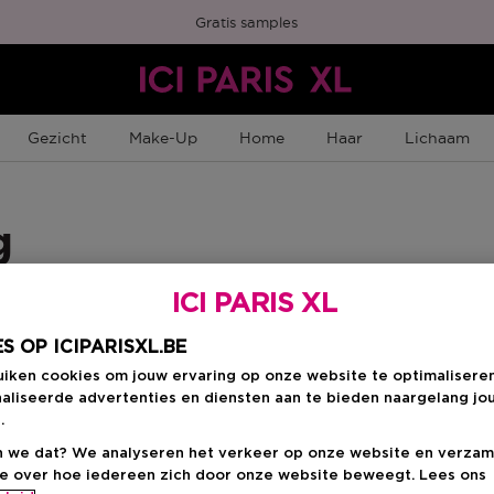
Gratis samples
Gezicht
Make-Up
Home
Haar
Lichaam
g
ICI PARIS XL
S OP ICIPARISXL.BE
uiken cookies om jouw ervaring op onze website te optimalisere
aliseerde advertenties en diensten aan te bieden naargelang jo
n
.
 we dat? We analyseren het verkeer op onze website en verzam
ie over hoe iedereen zich door onze website beweegt. Lees ons
-8%