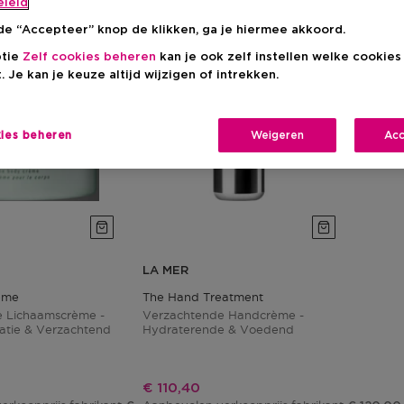
eleid
de “Accepteer” knop de klikken, ga je hiermee akkoord.
ptie
Zelf cookies beheren
kan je ook zelf instellen welke cookie
. Je kan je keuze altijd wijzigen of intrekken.
kies beheren
Weigeren
Acc
LA MER
eme
The Hand Treatment
 Lichaamscrème -
Verzachtende Handcrème -
atie & Verzachtend
Hydraterende & Voedend
js
Kortingsprijs
€ 110,40