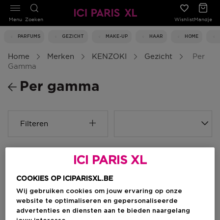
Menu
Zoeken
Wishlist
Mandje
PARFUMS
GEZICHT
MAKE-UP
HAAR
HOME
Home
Merken
KENZOKI
Gezicht
Per
Gamma
Per gamma
Filteren
0 Resultaten
ICI PARIS XL
COOKIES OP ICIPARISXL.BE
Wij gebruiken cookies om jouw ervaring op onze
website te optimaliseren en gepersonaliseerde
advertenties en diensten aan te bieden naargelang