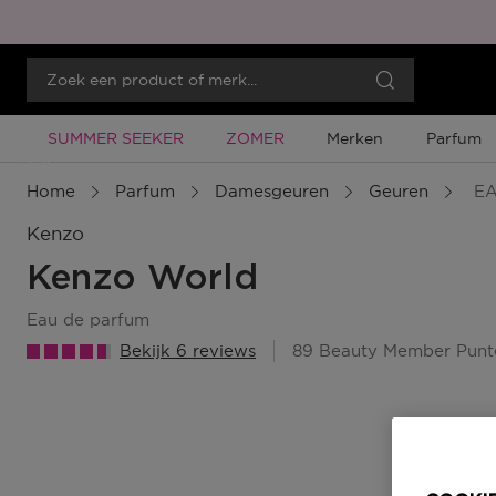
Tijdelijke Promotie
Tijdelijke Promotie
SUMMER SEEKER
ZOMER
Merken
Parfum
Menu
Home
Parfum
Damesgeuren
Geuren
EA
Kenzo
Kenzo World
eau de parfum
Bekijk 6 reviews
89 Beauty Member Punt