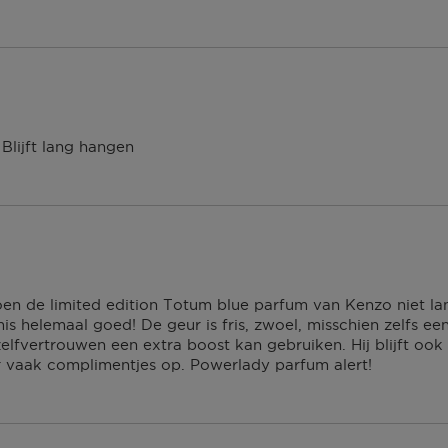
 dagen om deze
erroeping heb je dan nog
Om jouw bestelling te
kmaken van een
Blijft lang hangen
 winkel bij jou in de
n. Neem wel je
agina.
oen de limited edition Totum blue parfum van Kenzo niet l
s helemaal goed! De geur is fris, zwoel, misschien zelfs ee
elfvertrouwen een extra boost kan gebruiken. Hij blijft ook
 er vaak complimentjes op. Powerlady parfum alert!