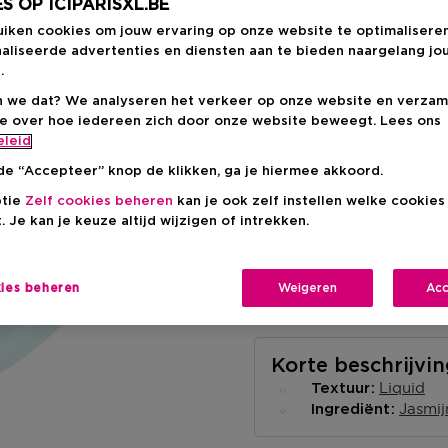
S OP ICIPARISXL.BE
Aanbevolen verkoop
-15%
uiken cookies om jouw ervaring op onze website te optimalisere
aliseerde advertenties en diensten aan te bieden naargelang jo
.
 we dat? We analyseren het verkeer op onze website en verzam
ie over hoe iedereen zich door onze website beweegt. Lees ons
eleid
Levering aan huis
de “Accepteer” knop de klikken, ga je hiermee akkoord.
-
Op voorraad
ptie
Zelf cookies beheren
kan je ook zelf instellen welke cookie
. Je kan je keuze altijd wijzigen of intrekken.
Ophalen in een wink
Ophalen in een winkel 
Selecteer een winke
kies beheren
Weigeren
Acc
Korte beschrijvi
Liquid
Textuur
Jasmij
Ingrediënt