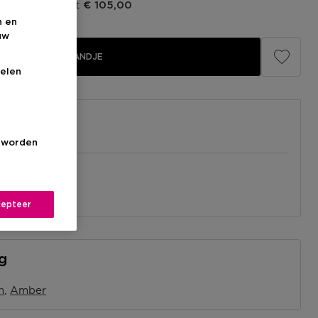
prijs fabrikant
€ 105,00
n en
uw
IN WINKELMANDJE
elen
s worden
el
nabij jou.
l
epteer
ng
n
Amber