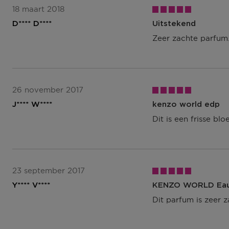
18 maart 2018
D**** D****
Uitstekend
Zeer zachte parfum. 
26 november 2017
J**** W****
kenzo world edp
Dit is een frisse bl
23 september 2017
Y**** V****
KENZO WORLD Eau
Dit parfum is zeer z