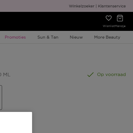
Gratis cadeauverpakking
Winkelzoeker
Klantenservice
Wishlist
Mandje
Tijdelijke Promotie
Promoties
Sun & Tan
Nieuw
More Beauty
0 ML
Op voorraad
s