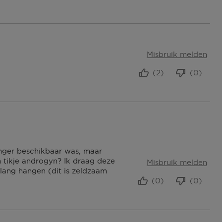
Misbruik melden
(2)
(0)
anger beschikbaar was, maar
n tikje androgyn? Ik draag deze
Misbruik melden
 lang hangen (dit is zeldzaam
(0)
(0)