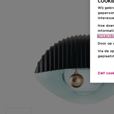
COOKIE
Wij gebr
geperson
interesse
Hoe doen
informat
privacyb
Door op 
Via de o
geplaatst
Zelf coo