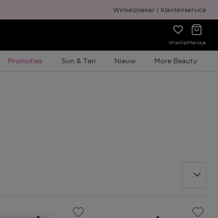
Gratis cadeauverpakking
Winkelzoeker
Klantenservice
Wishlist
Mandje
Tijdelijke Promotie
Promoties
Sun & Tan
Nieuw
More Beauty