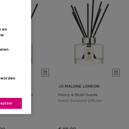
n en
uw
elen
s worden
ALONE LONDON
JO MALONE LONDON
 Blossom Diffuser
Peony & Blush Suede
Surround Diffuser-
Scent Surround Diffuser
epteer
rspreider