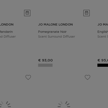
 LONDON
JO MALONE LONDON
JO M
Mandarin
Pomegranate Noir
Englis
d Diffuser
Scent Surround Diffuser
Scent 
€ 93,00
€ 95