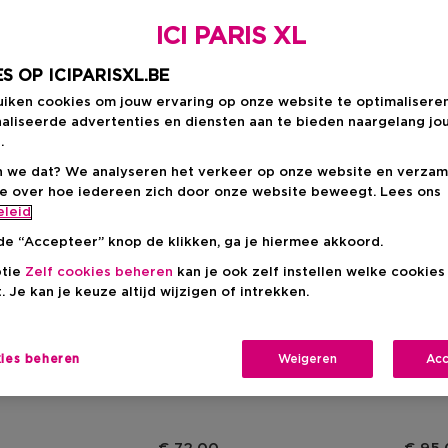
ICI PARIS XL
S OP ICIPARISXL.BE
uiken cookies om jouw ervaring op onze website te optimalisere
aliseerde advertenties en diensten aan te bieden naargelang jo
.
 we dat? We analyseren het verkeer op onze website en verzam
ie over hoe iedereen zich door onze website beweegt. Lees ons
eleid
de “Accepteer” knop de klikken, ga je hiermee akkoord.
ptie
Zelf cookies beheren
kan je ook zelf instellen welke cookie
. Je kan je keuze altijd wijzigen of intrekken.
 LONDON
JO MALONE LONDON
JO M
& Freesia
Lime Basil & Mandarin
Orange
 Refill
Home Diffuser Refill
Scent 
kies beheren
Weigeren
Acc
Geurve