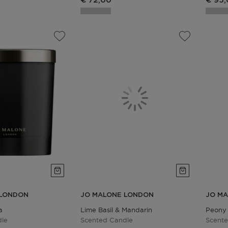
€ 72,00
€ 95
 LONDON
JO MALONE LONDON
JO M
a
Lime Basil & Mandarin
Peony 
dle
Scented Candle
Scent