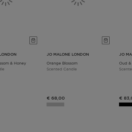
 LONDON
JO MALONE LONDON
JO M
ossom & Honey
Orange Blossom
Oud &
dle
Scented Candle
Scent
€ 68,00
€ 83,