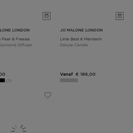
ALONE LONDON
JO MALONE LONDON
h Pear & Freesia
Lime Basil & Mandarin
Surround Diffuser
Deluxe Candle
,00
Vanaf
€ 186,00
1