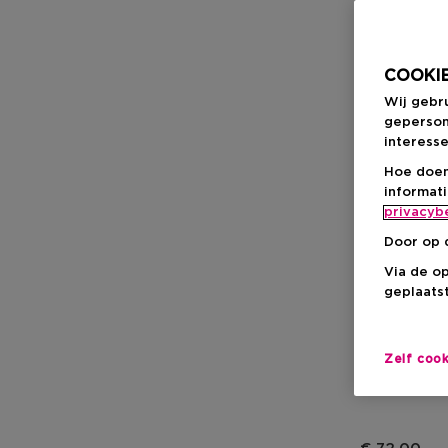
COOKIE
Wij gebr
geperson
interesse
Hoe doen
informat
privacyb
Door op 
Via de o
geplaatst
JO MALONE
English Pear 
Home Diffuser
Zelf coo