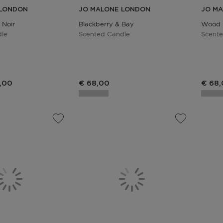
 LONDON
JO MALONE LONDON
JO M
 Noir
Blackberry & Bay
Wood S
dle
Scented Candle
Scent
,00
€ 68,00
€ 68