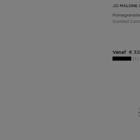
JO MALONE
Pomegranate
Scented Can
Vanaf
€ 32
1