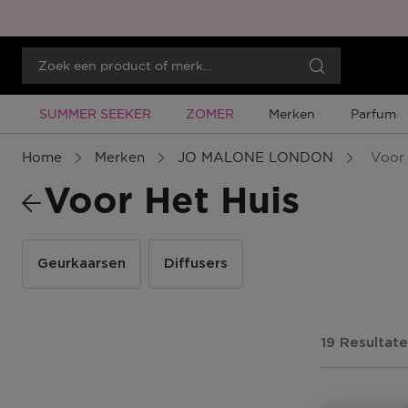
Tijdelijke Promotie
Tijdelijke Promotie
SUMMER SEEKER
ZOMER
Merken
Parfum
Home
Merken
JO MALONE LONDON
Voor 
Voor Het Huis
Geurkaarsen
Diffusers
19 Resultat