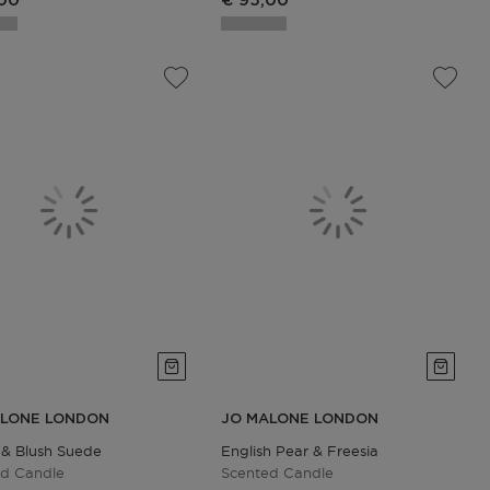
,00
€ 95,00
ALONE LONDON
JO MALONE LONDON
& Blush Suede
English Pear & Freesia
ed Candle
Scented Candle