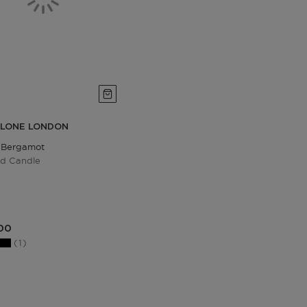
ALONE LONDON
 Bergamot
ed Candle
00
1