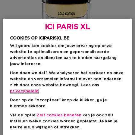
ICI PARIS XL
COOKIES OP ICIPARISXL.BE
Wij gebruiken cookies om jouw ervaring op onze
website te optimaliseren en gepersonaliseerde
advertenties en diensten aan te bieden naargelang
jouw interesse.
Kies je formaat
Hoe doen we dat? We analyseren het verkeer op onze
website en verzamelen informatie over hoe iedereen
50 ML
Op voorraad
zich door onze website beweegt. Lees ons
privacybeleid
50 ML
100 ML
Kortingsprijs
Kortingsprijs
€ 47,60
€ 68,00
Door op de “Accepteer” knop de klikken, ga je
hiermee akkoord.
€ 56,00
€ 80,00
Via de optie
Zelf cookies beheren
kan je ook zelf
Kortingsprijs
€ 47,60
instellen welke cookies worden geplaatst. Je kan je
keuze altijd wijzigen of intrekken.
Aanbevolen verkoopprijs fabrikant
€ 56,00
-15%