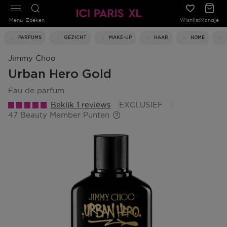
Menu
Zoeken
Wishlist
Mandje
PARFUMS
GEZICHT
MAKE-UP
HAAR
HOME
Jimmy Choo
Urban Hero Gold
eau de parfum
Bekijk 1 reviews
EXCLUSIEF
47 Beauty Member Punten