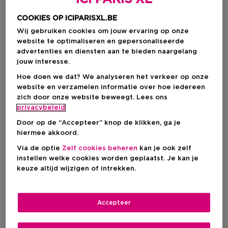
COOKIES OP ICIPARISXL.BE
Wij gebruiken cookies om jouw ervaring op onze
website te optimaliseren en gepersonaliseerde
advertenties en diensten aan te bieden naargelang
jouw interesse.
Hoe doen we dat? We analyseren het verkeer op onze
website en verzamelen informatie over hoe iedereen
zich door onze website beweegt. Lees ons
privacybeleid
Kies je formaat
Door op de “Accepteer” knop de klikken, ga je
hiermee akkoord.
1 ST
Op voorraad
Via de optie
Zelf cookies beheren
kan je ook zelf
1 ST
instellen welke cookies worden geplaatst. Je kan je
Kortingsprijs
€ 6,76
keuze altijd wijzigen of intrekken.
€ 7,95
Accepteer
Kortingsprijs
€ 6,76
Aanbevolen verkoopprijs fabrikant
€ 7,95
-15%