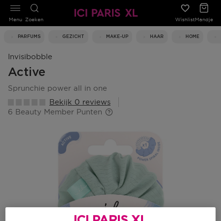
Menu
Zoeken
Wishlist
Mandje
PARFUMS
GEZICHT
MAKE-UP
HAAR
HOME
Invisibobble
Active
sprunchie power all in one
Bekijk 0 reviews
6 Beauty Member Punten
ICI PARIS XL