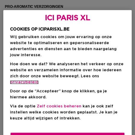
PRO-AROMATIC VERZORGINGEN
Vijf verzorgingen aangepast aan uw noden: afslankende
ICI PARIS XL
€60
verzorging, verstevigende verzorging, hydraterende &
ontspannende verzorging, exfoliërende verzorging of zonnige
COOKIES OP ICIPARISXL.BE
verzorging.
Wij gebruiken cookies om jouw ervaring op onze
PRO-AROMATIC PEELING EN MASSAGE
website te optimaliseren en gepersonaliseerde
€75
advertenties en diensten aan te bieden naargelang
Met essentiële oliën. Voor een zachte, zijdeachtige huid.
jouw interesse.
VOLLEDIGE LICHAAMSMASSAGE
€50
Hoe doen we dat? We analyseren het verkeer op onze
website en verzamelen informatie over hoe iedereen
zich door onze website beweegt. Lees ons
ONTSPANNENDE MASSAGE
€30
privacybeleid
Uitstraling, comfort, evenwicht en hydratatie.
Door op de “Accepteer” knop de klikken, ga je
hiermee akkoord.
Via de optie
Zelf cookies beheren
kan je ook zelf
instellen welke cookies worden geplaatst. Je kan je
LPG
keuze altijd wijzigen of intrekken.
*Uitsluitend in uw Instituut gevestigd in Anderlecht.