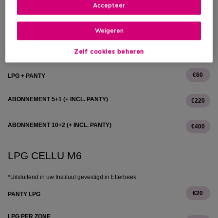
LPG – ANTICELLULITIS EN VERSTEVIGEND
Accepteer
€40
Vermindert ophoping, verstevigt de huid en zorgt voor een strak
silhouet (+ panty voor 20€).
Weigeren
€20
LPG PANTY
Zelf cookies beheren
€60
LPG + PANTY
ABONNEMENT 5+1 (+ INCL. PANTY)
€220
ABONNEMENT 10+2 (+ INCL. PANTY)
€400
LPG CELLU M6
*Uitsluitend in uw Instituut gevestigd in Etterbeek.
€20
PANTY LPG
LPG PER ZONE