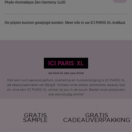
Phyto-Aromatique Zen Harmony 1u30
De prijzen kunnen gewijzigd worden. Meer info in uw ICI PARIS XL-Instituut.
Met een ruim aanbod parfum, cosmetica en huidverzorging is ICI PARIS XL
dé beautyspecialist van België. Ontdek onze acties, promoties, beauty tips
en vind een ICI PARIS XL winkel bij jou in de buurt. Bestel onze producten
ook eenvoudig online!
GRATIS
GRATIS
SAMPLE
CADEAUVERPAKKING