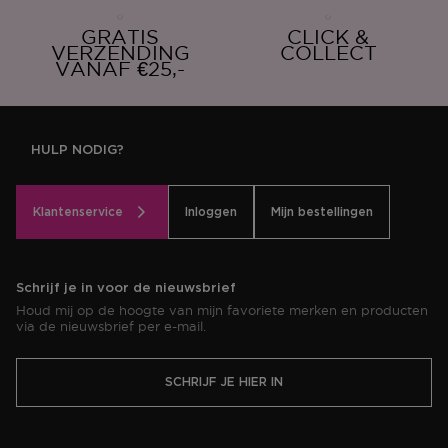
GRATIS
CLICK &
VERZENDING
COLLECT
VANAF €25,-
HULP NODIG?
Klantenservice
Inloggen
Mijn bestellingen
Schrijf je in voor de nieuwsbrief
Houd mij op de hoogte van mijn favoriete merken en producten
via de nieuwsbrief per e-mail.
SCHRIJF JE HIER IN