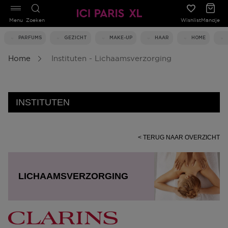
Menu
Zoeken
Wishlist
Mandje
PARFUMS
GEZICHT
MAKE-UP
HAAR
HOME
Home
Instituten - Lichaamsverzorging
INSTITUTEN
< TERUG NAAR OVERZICHT
LICHAAMSVERZORGING