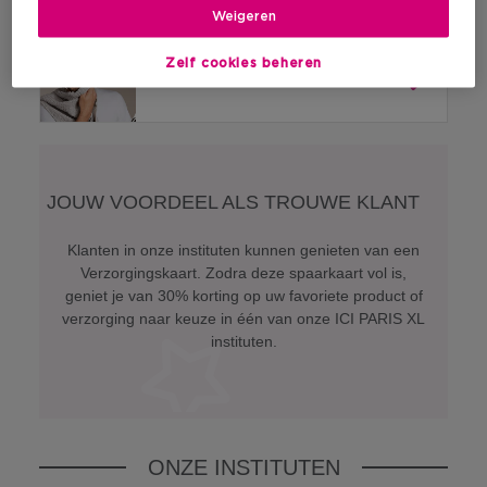
Weigeren
Zelf cookies beheren
Verzorging voor mannen
JOUW VOORDEEL ALS TROUWE KLANT
Klanten in onze instituten kunnen genieten van een
Verzorgingskaart. Zodra deze spaarkaart vol is,
geniet je van 30% korting op uw favoriete product of
verzorging naar keuze in één van onze ICI PARIS XL
instituten.
ONZE INSTITUTEN