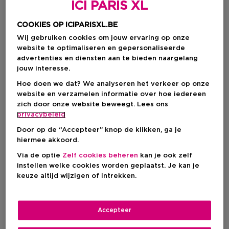
ICI PARIS XL
Gelaatsverzorging
COOKIES OP ICIPARISXL.BE
Wij gebruiken cookies om jouw ervaring op onze
website te optimaliseren en gepersonaliseerde
Lichaamsverzorging
advertenties en diensten aan te bieden naargelang
jouw interesse.
Hoe doen we dat? We analyseren het verkeer op onze
website en verzamelen informatie over hoe iedereen
zich door onze website beweegt. Lees ons
Make-up
privacybeleid
Door op de “Accepteer” knop de klikken, ga je
hiermee akkoord.
Manicure, pedicure &
Via de optie
Zelf cookies beheren
kan je ook zelf
instellen welke cookies worden geplaatst. Je kan je
ontharing
keuze altijd wijzigen of intrekken.
Specifieke
Accepteer
Oogverzorging