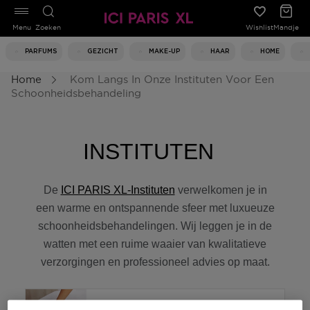
Menu
Zoeken
Wishlist
Mandje
PARFUMS
GEZICHT
MAKE-UP
HAAR
HOME
Home
Kom Langs In Onze Instituten Voor Een
Schoonheidsbehandeling
INSTITUTEN
De
ICI PARIS XL-Instituten
verwelkomen je in
een warme en ontspannende sfeer met luxueuze
schoonheidsbehandelingen. Wij leggen je in de
watten met een ruime waaier van kwalitatieve
verzorgingen en professioneel advies op maat.