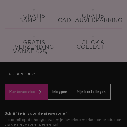
GRATIS
GRATIS
SAMPLE
CADEAUVERPAKKING
GRATIS
CLICK &
VERZENDING
COLLECT
VANAF €25,-
HULP NODIG?
Klantenservice
Inloggen
Mijn bestellingen
Schrijf je in voor de nieuwsbrief
Houd mij op de hoogte van mijn favoriete merken en producten
via de nieuwsbrief per e-mail.