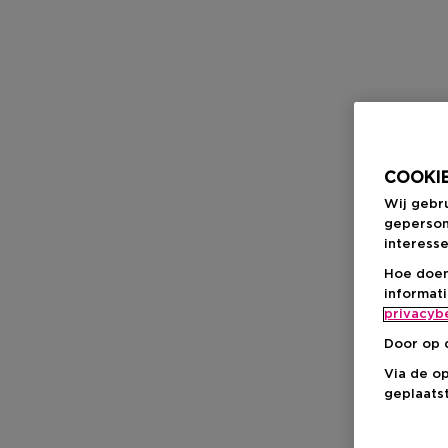
COOKIE
Wij gebr
geperson
interesse
Hoe doen
informat
privacyb
Door op 
Via de o
geplaatst