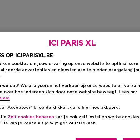
ICI PARIS XL
S OP ICIPARISXL.BE
uiken cookies om jouw ervaring op onze website te optimalisere
aliseerde advertenties en diensten aan te bieden naargelang jo
.
 we dat? We analyseren het verkeer op onze website en verzam
ie over hoe iedereen zich door onze website beweegt. Lees ons
eleid
de “Accepteer” knop de klikken, ga je hiermee akkoord.
ptie
Zelf cookies beheren
kan je ook zelf instellen welke cookie
. Je kan je keuze altijd wijzigen of intrekken.