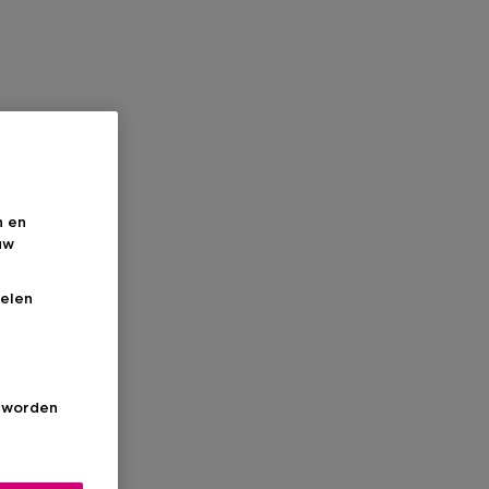
n en
uw
elen
s worden