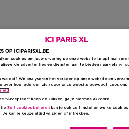
ICI PARIS XL
S OP ICIPARISXL.BE
uiken cookies om jouw ervaring op onze website te optimalisere
aliseerde advertenties en diensten aan te bieden naargelang jo
.
 we dat? We analyseren het verkeer op onze website en verzam
ie over hoe iedereen zich door onze website beweegt. Lees ons
eleid
de “Accepteer” knop de klikken, ga je hiermee akkoord.
ptie
Zelf cookies beheren
kan je ook zelf instellen welke cookie
. Je kan je keuze altijd wijzigen of intrekken.