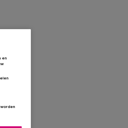
n en
uw
elen
s worden