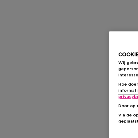
COOKIE
Wij gebr
geperson
interesse
Hoe doen
informat
privacyb
Door op 
Via de o
geplaatst