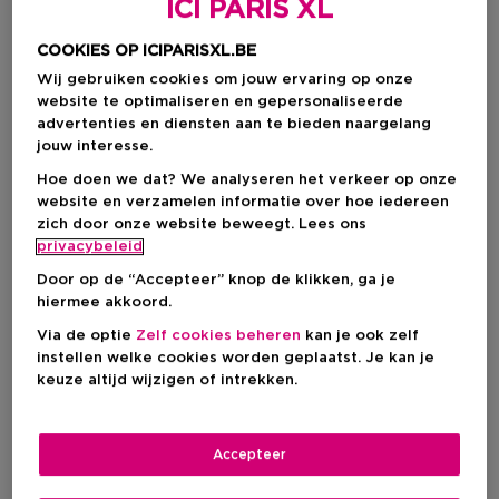
ICI PARIS XL
COOKIES OP ICIPARISXL.BE
Wij gebruiken cookies om jouw ervaring op onze
website te optimaliseren en gepersonaliseerde
advertenties en diensten aan te bieden naargelang
jouw interesse.
Hoe doen we dat? We analyseren het verkeer op onze
website en verzamelen informatie over hoe iedereen
zich door onze website beweegt. Lees ons
privacybeleid
Kies je kleur
Door op de “Accepteer” knop de klikken, ga je
Forst Green
Op voorraad
hiermee akkoord.
Via de optie
Zelf cookies beheren
kan je ook zelf
instellen welke cookies worden geplaatst. Je kan je
keuze altijd wijzigen of intrekken.
Kortingsprijs
€ 9,77
Aanbevolen verkoopprijs fabrikant
€ 11,50
-15%
Accepteer
IN WINKELMANDJE