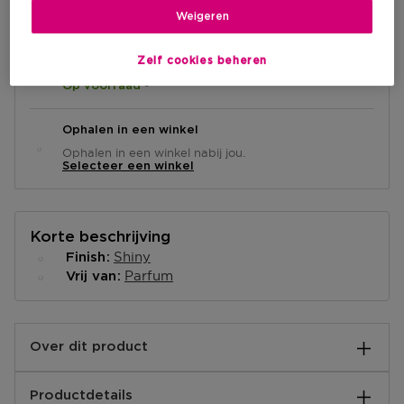
Weigeren
Zelf cookies beheren
Levering aan huis
-
Op voorraad
Ophalen in een winkel
Ophalen in een winkel nabij jou.
Selecteer een winkel
Korte beschrijving
Shiny
Finish
Parfum
Vrij van
Over dit product
Ontdek de revolutie in nagelverzorging met Herome
Productdetails
Nail Wraps. Binnen enkele minuten heb je perfecte