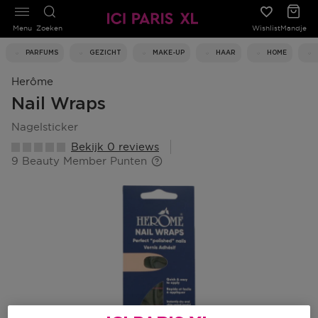
Menu
Zoeken
Wishlist
Mandje
PARFUMS
GEZICHT
MAKE-UP
HAAR
HOME
Herôme
Nail Wraps
nagelsticker
Bekijk 0 reviews
9 Beauty Member Punten