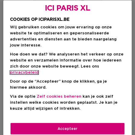
ICI PARIS XL
COOKIES OP ICIPARISXL.BE
Wij gebruiken cookies om jouw ervaring op onze
website te optimaliseren en gepersonaliseerde
advertenties en diensten aan te bieden naargelang
jouw interesse.
Hoe doen we dat? We analyseren het verkeer op onze
website en verzamelen informatie over hoe iedereen
zich door onze website beweegt. Lees ons
privacybeleid
Door op de “Accepteer” knop de klikken, ga je
hiermee akkoord.
Kies je formaat
Via de optie
Zelf cookies beheren
kan je ook zelf
200 ML
Op voorraad
instellen welke cookies worden geplaatst. Je kan je
keuze altijd wijzigen of intrekken.
200 ML
Kortingsprijs
€ 95,25
€ 127,00
Accepteer