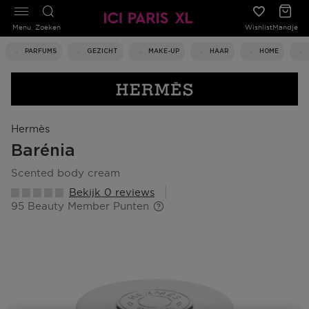
Menu
Zoeken
Wishlist
Mandje
PARFUMS
GEZICHT
MAKE-UP
HAAR
HOME
Hermès
Barénia
scented body cream
Bekijk 0 reviews
95 Beauty Member Punten