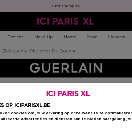
Gratis samples
Gezicht
Make-Up
Home
Haar
Lichaam
Zijdezachte Olie Voor De Douche
ICI PARIS XL
Kies je formaat
:
2
S OP ICIPARISXL.BE
200 ML
uiken cookies om jouw ervaring op onze website te optimalisere
en
Kortingsprijs
aliseerde advertenties en diensten aan te bieden naargelang jo
€ 53,63
.
€ 63,10