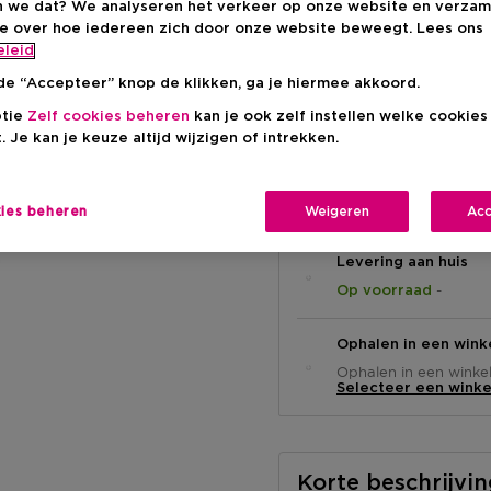
 we dat? We analyseren het verkeer op onze website en verzam
ie over hoe iedereen zich door onze website beweegt. Lees ons
Kortingsprij
€ 53,63
eleid
de “Accepteer” knop de klikken, ga je hiermee akkoord.
Aanbevolen verkoopprijs
ptie
Zelf cookies beheren
kan je ook zelf instellen welke cookie
. Je kan je keuze altijd wijzigen of intrekken.
kies beheren
Weigeren
Acc
Levering aan huis
-
Op voorraad
Ophalen in een wink
Ophalen in een winkel 
Selecteer een winke
Korte beschrijvi