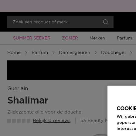
Tijdelijke Promotie
Tijdelijke Promotie
SUMMER SEEKER
ZOMER
Merken
Parfum
Home
Parfum
Damesgeuren
Douchegel
Guerlain
Shalimar
COOKIE
zijdezachte olie voor de douche
Wij gebr
Bekijk 0 reviews
53 Beauty Member Punt
geperson
interesse