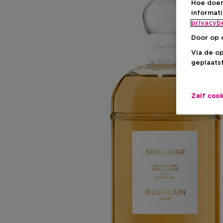
Hoe doen
informat
privacyb
Door op 
Via de o
geplaatst
Zelf coo