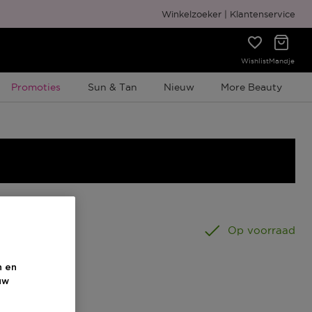
Gratis cadeauverpakking
Winkelzoeker
Klantenservice
Wishlist
Mandje
Tijdelijke Promotie
Promoties
Sun & Tan
Nieuw
More Beauty
00 ML
Op voorraad
n en
uw