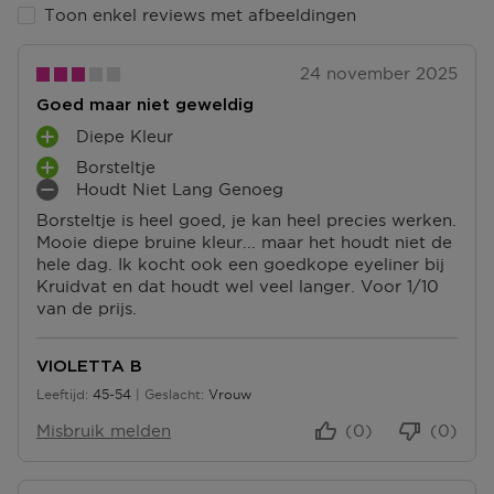
Ga naar meer info en FAQ’s over levering.
Toon enkel reviews met afbeeldingen
Retourneren
24 november 2025
Terugsturen
Goed maar niet geweldig
Na ontvangst van jouw bestelling producten heb je 14
dagen om deze (gedeeltelijk) terug te sturen of te
Diepe Kleur
P
herroepen. Na de herroeping heb je dan nog eens 14
Borsteltje
L
P
dagen de tijd om de producten te retourneren. Om
Houdt Niet Lang Genoeg
U
L
M
jouw bestelling te herroepen, kun je contact met ons
S
Borsteltje is heel goed, je kan heel precies werken.
U
I
opnemen of gebruikmaken van een
modelformulier
P
Mooie diepe bruine kleur... maar het houdt niet de
S
N
voor herroeping
.
U
hele dag. Ik kocht ook een goedkope eyeliner bij
P
P
N
Kruidvat en dat houdt wel veel langer. Voor 1/10
U
U
Omruilen of terugbrengen in de winkel
T
van de prijs.
N
N
Je mag het product ook terugbrengen of omruilen in
E
T
T
een winkel bij jou in de buurt. Hiervoor hoef je geen
N
E
E
retourformulier in te vullen. Neem wel je
VIOLETTA B
N
N
orderbevestiging mee.
Leeftijd
45-54
Geslacht
Vrouw
45 tot 54
Ga naar meer info en FAQ’s over retourneren.
Misbruik melden
(0)
(0)
Meer vragen rond bestellen? Die vind je op onze FAQ
pagina.