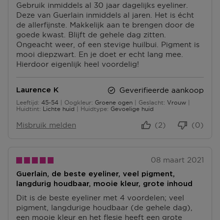
Gebruik inmiddels al 30 jaar dagelijks eyeliner.
U
I
Deze van Guerlain inmiddels al jaren. Het is écht
S
N
de allerfijnste. Makkelijk aan te brengen door de
P
P
goede kwast. Blijft de gehele dag zitten.
U
U
Ongeacht weer, of een stevige huilbui. Pigment is
N
N
mooi diepzwart. En je doet er echt lang mee.
T
T
Hierdoor eigenlijk heel voordelig!
E
E
N
N
Geverifieerde aankoop
Laurence K
Leeftijd
45-54
Oogkleur
Groene ogen
Geslacht
Vrouw
45 tot 54
Huidtint
Lichte huid
Huidtype
Gevoelige huid
Misbruik melden
(2)
(0)
08 maart 2021
Guerlain, de beste eyeliner, veel pigment,
langdurig houdbaar, mooie kleur, grote inhoud
Dit is de beste eyeliner met 4 voordelen; veel
pigment, langdurige houdbaar (de gehele dag),
een mooie kleur en het flesje heeft een grote