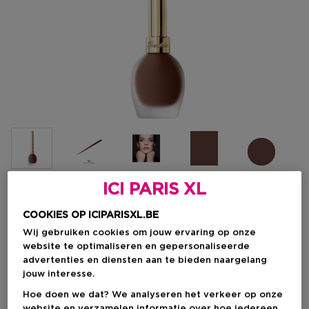
ICI PARIS XL
Kies je kleur
COOKIES OP ICIPARISXL.BE
02 GLOSSY BROWN
Op voorraad
Wij gebruiken cookies om jouw ervaring op onze
website te optimaliseren en gepersonaliseerde
advertenties en diensten aan te bieden naargelang
jouw interesse.
Kortingsprijs
€ 41,31
Hoe doen we dat? We analyseren het verkeer op onze
Aanbevolen verkoopprijs fabrikant
€ 48,60
website en verzamelen informatie over hoe iedereen