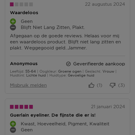
22 augustus 2024
Waardeloos
Geen
P
Blijft Niet Lang Zitten, Plakt.
L
M
Afgegaan op de goede reviews. Helaas voor mij
U
I
een waardeloos product. Blijft niet lang zitten en
S
N
plakt. Weggegooid geld..Jammer.
P
P
U
U
N
N
Geverifieerde aankoop
Anonymous
T
T
Leeftijd
55-64
Oogkleur
Groene ogen
Geslacht
Vrouw
E
E
55 tot 64
Huidtint
Lichte huid
Huidtype
Gevoelige huid
N
N
Misbruik melden
(1)
(3)
21 januari 2024
Guerlain eyeliner. De fijnste die er is!
Kwast, Hoeveelheid, Pigment, Kwaliteit
P
Geen
L
M