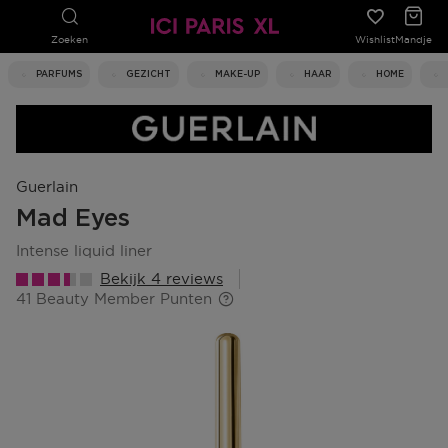
Zoeken
Wishlist
Mandje
PARFUMS
GEZICHT
MAKE-UP
HAAR
HOME
Guerlain
Mad Eyes
intense liquid liner
Bekijk 4 reviews
41 Beauty Member Punten