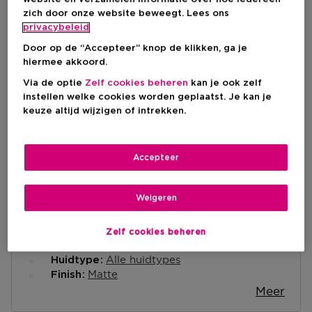
zich door onze website beweegt. Lees ons
privacybeleid
IN WINKELMANDJE
Door op de “Accepteer” knop de klikken, ga je
hiermee akkoord.
Via de optie
Zelf cookies beheren
kan je ook zelf
Levering aan huis
instellen welke cookies worden geplaatst. Je kan je
keuze altijd wijzigen of intrekken.
-
Op voorraad
Ophalen in een winkel
Accepteer
Ophalen in een winkel nabij jou.
Selecteer een winkel
Weigeren
Korte beschrijving
Zelf cookies beheren
Liquid
Textuur
Alle huidtypes
Huidtype
Matte
Finish
Meer