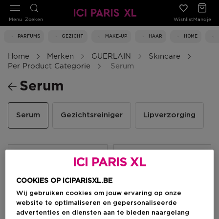
Menu
Zoeken
Wishlist
Mandje
PARFUMS
GEZICHT
MAKE-UP
HAAR
HOME
Home
Merken
GUERLAIN
Skincare
Per Product Categorie
Serum
Serum
Serum
Gezichtsreiniger
Lipverzorging
Filteren
ICI PARIS XL
COOKIES OP ICIPARISXL.BE
2 Resultaten
Wij gebruiken cookies om jouw ervaring op onze
website te optimaliseren en gepersonaliseerde
advertenties en diensten aan te bieden naargelang