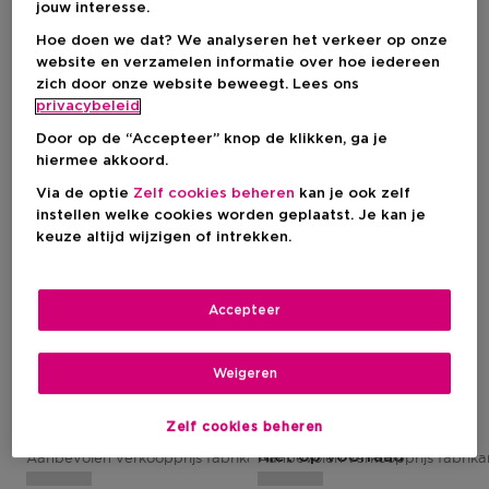
jouw interesse.
Hoe doen we dat? We analyseren het verkeer op onze
website en verzamelen informatie over hoe iedereen
zich door onze website beweegt. Lees ons
privacybeleid
Door op de “Accepteer” knop de klikken, ga je
hiermee akkoord.
Via de optie
Zelf cookies beheren
kan je ook zelf
instellen welke cookies worden geplaatst. Je kan je
keuze altijd wijzigen of intrekken.
Nieuw
GUERLAIN
GUERLAIN
Accepteer
Abeille Royale
Abeille Royale
Het Abeille Royale Anti-
Bee Glow
Ageing Ritueel Voor Een
Weigeren
Jeugdige Huid
Zelf cookies beheren
Kortingsprijs
Kortingsprijs
€ 154,08
€ 88,78
Niet op voorraad
Aanbevolen verkoopprijs fabrikant
Aanbevolen verkoopprijs fabrik
€ 181,27