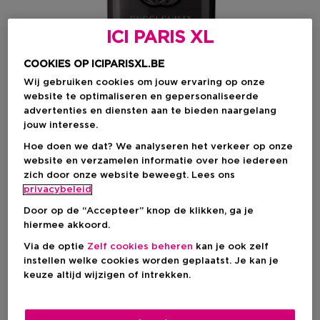
ICI PARIS XL
COOKIES OP ICIPARISXL.BE
Wij gebruiken cookies om jouw ervaring op onze
website te optimaliseren en gepersonaliseerde
advertenties en diensten aan te bieden naargelang
jouw interesse.
Hoe doen we dat? We analyseren het verkeer op onze
Kies je formaat
website en verzamelen informatie over hoe iedereen
zich door onze website beweegt. Lees ons
50 ML
Op voorraad
privacybeleid
Door op de “Accepteer” knop de klikken, ga je
50 ML
90 ML
hiermee akkoord.
Kortingsprijs
Kortingsprijs
€ 98,77
€ 136,95
Via de optie
Zelf cookies beheren
kan je ook zelf
€ 119,00
€ 165,00
instellen welke cookies worden geplaatst. Je kan je
keuze altijd wijzigen of intrekken.
Kortingsprijs
€ 98,77
Aanbevolen verkoopprijs fabrikant
€ 119,00
-17%