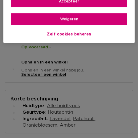
Accepteer
IN WINKELMANDJE
Weigeren
Zelf cookies beheren
Levering aan huis
-
Op voorraad
Ophalen in een winkel
Ophalen in een winkel nabij jou.
Selecteer een winkel
Korte beschrijving
Alle huidtypes
Huidtype
Houtachtig
Geurtype
Lavendel
Patchouli
Ingrediënt
Oranjebloesem
Amber