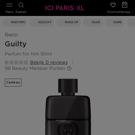
Menu
Zoeken
Wishlist
Mandje
PARFUMS
GEZICHT
MAKE-UP
HAAR
HOME
Gucci
Guilty
parfum for him 50ml
Bekijk 0 reviews
98 Beauty Member Punten
Cadeau