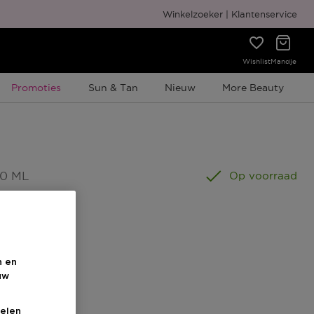
Gratis cadeauverpakking
Winkelzoeker
Klantenservice
Wishlist
Mandje
Tijdelijke Promotie
Promoties
Sun & Tan
Nieuw
More Beauty
50 ML
Op voorraad
n en
uw
s
elen