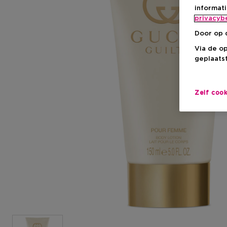
informat
privacyb
Door op 
Via de o
geplaatst
Zelf coo