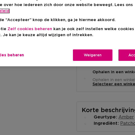
Aanbevolen verkoop
-17%
ie over hoe iedereen zich door onze website beweegt. Lees ons
eleid
de “Accepteer” knop de klikken, ga je hiermee akkoord.
ptie
Zelf cookies beheren
kan je ook zelf instellen welke cookie
. Je kan je keuze altijd wijzigen of intrekken.
Levering aan huis
kies beheren
Weigeren
Acc
-
Op voorraad
Ophalen in een wink
Ophalen in een winkel 
Selecteer een winke
Korte beschrijvi
Amber
Geurtype
Patcho
Ingrediënt