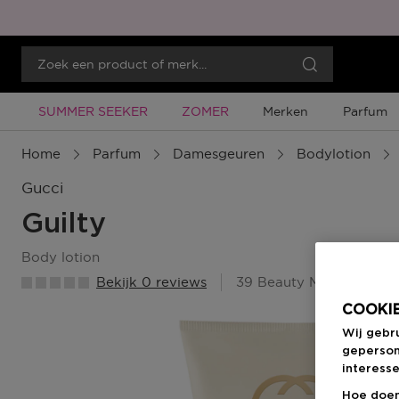
Tijdelijke Promotie
Tijdelijke Promotie
SUMMER SEEKER
ZOMER
Merken
Parfum
Home
Parfum
Damesgeuren
Bodylotion
Gucci
Guilty
body lotion
Bekijk 0 reviews
39 Beauty Member Punt
COOKIE
Wij gebr
geperson
interesse
Hoe doen