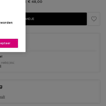
prijs fabrikant
€ 48,00
IN WINKELMANDJE
s worden
epteer
el
nabij jou.
l
ng
uli