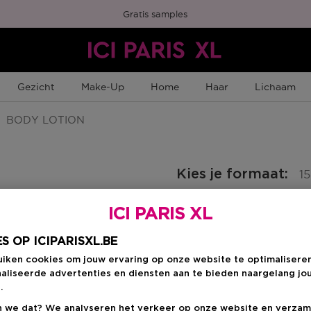
Gratis samples
Gezicht
Make-Up
Home
Haar
Lichaam
BODY LOTION
Kies je formaat
:
1
ICI PARIS XL
150 ML
en
Kortingsprijs
€ 39,84
€ 48,00
S OP ICIPARISXL.BE
uiken cookies om jouw ervaring op onze website te optimalisere
aliseerde advertenties en diensten aan te bieden naargelang jo
Kortingsprij
€ 39,84
.
 we dat? We analyseren het verkeer op onze website en verzam