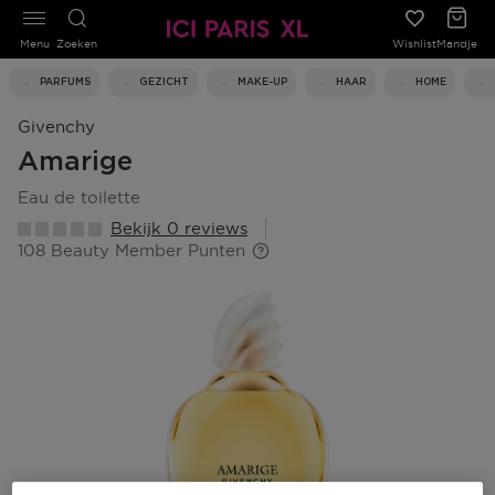
Menu
Zoeken
Wishlist
Mandje
PARFUMS
GEZICHT
MAKE-UP
HAAR
HOME
Givenchy
Amarige
eau de toilette
Bekijk 0 reviews
108 Beauty Member Punten