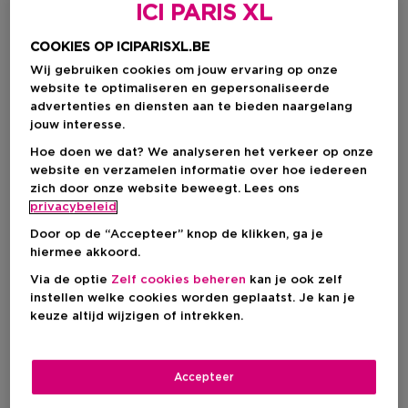
ICI PARIS XL
COOKIES OP ICIPARISXL.BE
Wij gebruiken cookies om jouw ervaring op onze
website te optimaliseren en gepersonaliseerde
advertenties en diensten aan te bieden naargelang
jouw interesse.
Hoe doen we dat? We analyseren het verkeer op onze
website en verzamelen informatie over hoe iedereen
zich door onze website beweegt. Lees ons
Kies je formaat
privacybeleid
Door op de “Accepteer” knop de klikken, ga je
100 ML
Op voorraad
hiermee akkoord.
Via de optie
Zelf cookies beheren
kan je ook zelf
100 ML
instellen welke cookies worden geplaatst. Je kan je
Kortingsprijs
€ 108,75
keuze altijd wijzigen of intrekken.
€ 145,00
Kortingsprijs
€ 108,75
Accepteer
Aanbevolen verkoopprijs fabrikant
€ 145,00
-25%