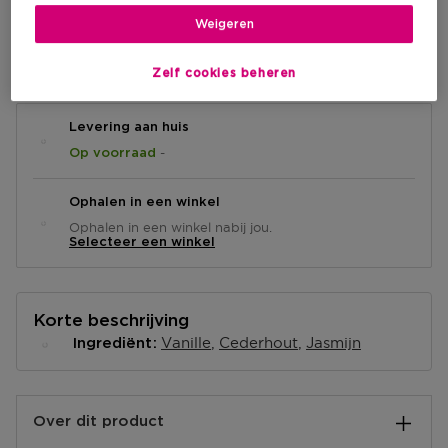
Weigeren
IN WINKELMANDJE
Zelf cookies beheren
Levering aan huis
-
Op voorraad
Ophalen in een winkel
Ophalen in een winkel nabij jou.
Selecteer een winkel
Korte beschrijving
Vanille
Cederhout
Jasmijn
Ingrediënt
Over dit product