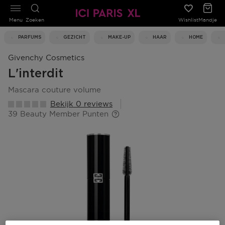
Menu
Zoeken
Wishlist
Mandje
PARFUMS
GEZICHT
MAKE-UP
HAAR
HOME
Givenchy Cosmetics
L'interdit
mascara couture volume
Bekijk 0 reviews
39 Beauty Member Punten