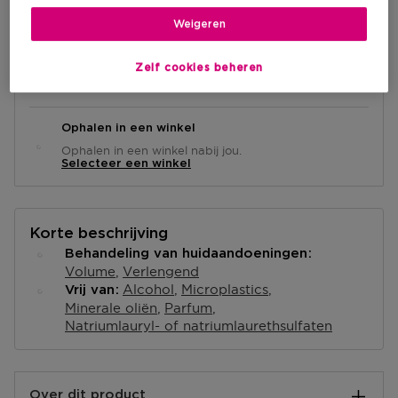
Weigeren
Levering aan huis
Zelf cookies beheren
-
Op voorraad
Ophalen in een winkel
Ophalen in een winkel nabij jou.
Selecteer een winkel
Korte beschrijving
Behandeling van huidaandoeningen
Volume
Verlengend
Alcohol
Microplastics
Vrij van
Minerale oliën
Parfum
Natriumlauryl- of natriumlaurethsulfaten
Over dit product