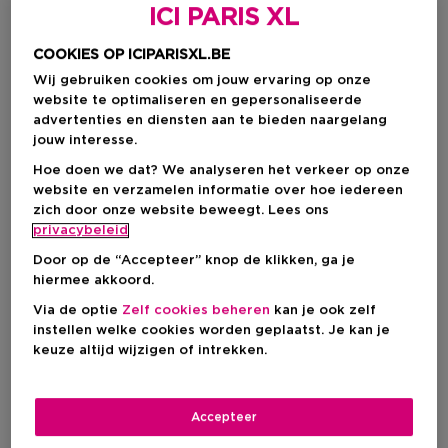
ICI PARIS XL
COOKIES OP ICIPARISXL.BE
Wij gebruiken cookies om jouw ervaring op onze
website te optimaliseren en gepersonaliseerde
advertenties en diensten aan te bieden naargelang
jouw interesse.
Hoe doen we dat? We analyseren het verkeer op onze
website en verzamelen informatie over hoe iedereen
zich door onze website beweegt. Lees ons
Kies je kleur
privacybeleid
Door op de “Accepteer” knop de klikken, ga je
ULTRA-NOIR
Op voorraad
hiermee akkoord.
Via de optie
Zelf cookies beheren
kan je ook zelf
instellen welke cookies worden geplaatst. Je kan je
Kortingsprijs
€ 39,77
keuze altijd wijzigen of intrekken.
Aanbevolen verkoopprijs fabrikant
€ 43,00
-7%
Accepteer
IN WINKELMANDJE