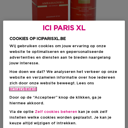
ICI PARIS XL
COOKIES OP ICIPARISXL.BE
Wij gebruiken cookies om jouw ervaring op onze
website te optimaliseren en gepersonaliseerde
advertenties en diensten aan te bieden naargelang
jouw interesse.
Kies je formaat
Hoe doen we dat? We analyseren het verkeer op onze
75 ML
Op voorraad
website en verzamelen informatie over hoe iedereen
zich door onze website beweegt. Lees ons
75 ML
privacybeleid
Kortingsprijs
€ 21,75
Door op de “Accepteer” knop de klikken, ga je
€ 29,00
hiermee akkoord.
Via de optie
Zelf cookies beheren
kan je ook zelf
Kortingsprijs
€ 21,75
instellen welke cookies worden geplaatst. Je kan je
Aanbevolen verkoopprijs fabrikant
keuze altijd wijzigen of intrekken.
€ 29,00
-25%