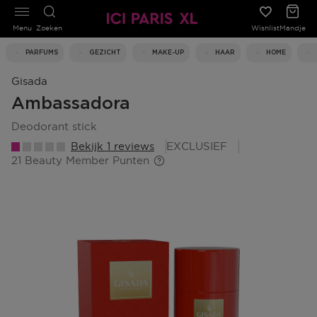
Menu
Zoeken
Wishlist
Mandje
PARFUMS
GEZICHT
MAKE-UP
HAAR
HOME
Gisada
Ambassadora
deodorant stick
Bekijk 1 reviews
EXCLUSIEF
21 Beauty Member Punten