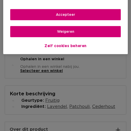
Accepteer
IN WINKELMANDJE
Weigeren
Levering aan huis
-
Op voorraad
Zelf cookies beheren
Ophalen in een winkel
Ophalen in een winkel nabij jou.
Selecteer een winkel
Korte beschrijving
Fruitig
Geurtype
Lavendel
Patchouli
Cederhout
Ingrediënt
Over dit product