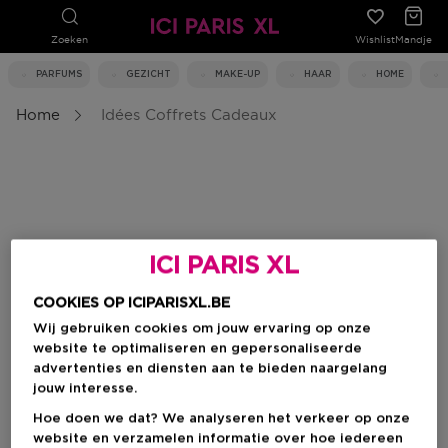
Zoeken
Wishlist
Mandje
PARFUMS
GEZICHT
MAKE-UP
HAAR
HOME
Home
Idées Coffrets Cadeaux
ICI PARIS XL
COOKIES OP ICIPARISXL.BE
Wij gebruiken cookies om jouw ervaring op onze
website te optimaliseren en gepersonaliseerde
advertenties en diensten aan te bieden naargelang
jouw interesse.
Hoe doen we dat? We analyseren het verkeer op onze
website en verzamelen informatie over hoe iedereen