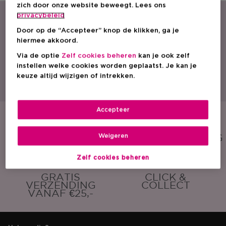
zich door onze website beweegt. Lees ons
privacybeleid
Door op de “Accepteer” knop de klikken, ga je
hiermee akkoord.
Via de optie
Zelf cookies beheren
kan je ook zelf
instellen welke cookies worden geplaatst. Je kan je
Met een ruim aanbod parfum, cosmetica en huidverzorging is ICI PARIS XL
keuze altijd wijzigen of intrekken.
dé beautyspecialist van België. Ontdek onze acties, promoties, beauty tips
en vind een ICI PARIS XL winkel bij jou in de buurt. Bestel onze producten
ook eenvoudig online!
Accepteer
GRATIS
GRATIS
SAMPLE
CADEAUVERPAKKING
Weigeren
Zelf cookies beheren
GRATIS
CLICK &
VERZENDING
COLLECT
VANAF €25,-