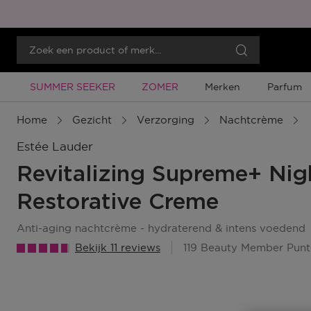
Tijdelijke Promotie
Tijdelijke Promotie
SUMMER SEEKER
ZOMER
Merken
Parfum
Home
Gezicht
Verzorging
Nachtcrème
Estée Lauder
Revitalizing Supreme+ Nigh
Restorative Creme
anti-aging nachtcrème - hydraterend & intens voedend
Bekijk 11 reviews
119 Beauty Member Pun