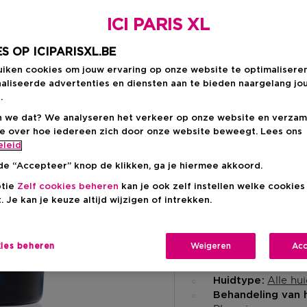
Aanbevolen verkoop
-16%
ICI PARIS XL
S OP ICIPARISXL.BE
uiken cookies om jouw ervaring op onze website te optimalisere
aliseerde advertenties en diensten aan te bieden naargelang jo
.
Levering aan huis
 we dat? We analyseren het verkeer op onze website en verzam
-
Op voorraad
ie over hoe iedereen zich door onze website beweegt. Lees ons
eleid
Ophalen in een wink
de “Accepteer” knop de klikken, ga je hiermee akkoord.
Ophalen in een winkel 
ptie
Zelf cookies beheren
kan je ook zelf instellen welke cookie
Selecteer een winke
. Je kan je keuze altijd wijzigen of intrekken.
kies beheren
Weigeren
Acc
Korte beschrijvi
Crème
Textuur
Alle hu
Huidtype
Behandeling van