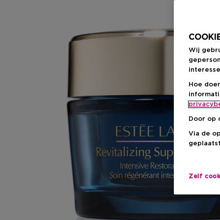
COOKIE
Wij gebr
geperson
interesse
Hoe doen
informat
privacyb
Door op 
Via de o
geplaatst
Zelf coo