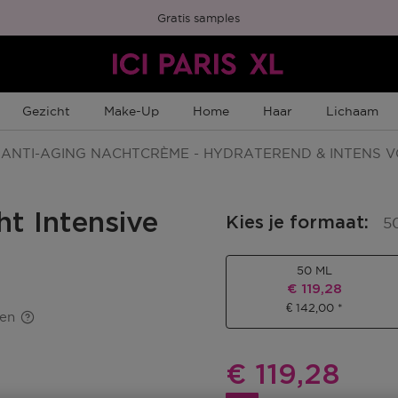
Gratis samples
Gezicht
Make-Up
Home
Haar
Lichaam
ANTI-AGING NACHTCRÈME - HYDRATEREND & INTENS 
t Intensive
Kies je formaat
:
5
50 ML
Kortingsprijs
€ 119,28
€ 142,00
ten
Kortingsprij
€ 119,28