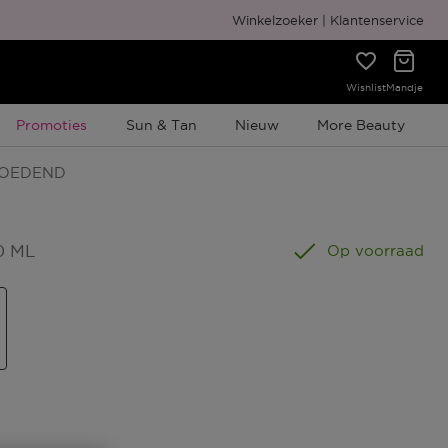
Gratis cadeauverpakking
Winkelzoeker
Klantenservice
Wishlist
Mandje
Tijdelijke Promotie
Promoties
Sun & Tan
Nieuw
More Beauty
VOEDEND
0 ML
Op voorraad
s