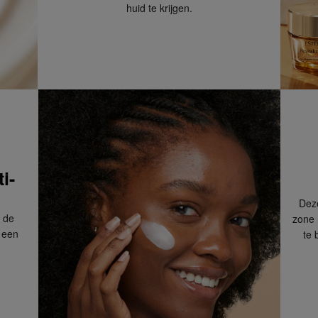
huid te krijgen.
kt.
 dagen om deze
erroeping heb je dan nog
Om jouw bestelling te
iet-acnegeen)
kmaken van een
 winkel bij jou in de
n. Neem wel je
i-
Dez
n de
zone 
agina.
 een
te 
product gedurende 4