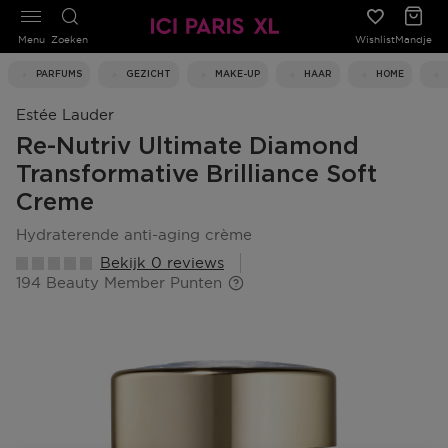
Menu
Zoeken
Wishlist
Mandje
PARFUMS
GEZICHT
MAKE-UP
HAAR
HOME
Estée Lauder
Re-Nutriv Ultimate Diamond
Transformative Brilliance Soft
Creme
hydraterende anti-aging crème
Bekijk 0 reviews
194 Beauty Member Punten