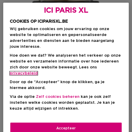
ICI PARIS XL
COOKIES OP ICIPARISXL.BE
Wij gebruiken cookies om jouw ervaring op onze
website te optimaliseren en gepersonaliseerde
advertenties en diensten aan te bieden naargelang
jouw interesse.
Hoe doen we dat? We analyseren het verkeer op onze
website en verzamelen informatie over hoe iedereen
zich door onze website beweegt. Lees ons
privacybeleid
Kies je formaat
Door op de “Accepteer” knop de klikken, ga je
hiermee akkoord.
30 ML
Op voorraad
Via de optie
Zelf cookies beheren
kan je ook zelf
instellen welke cookies worden geplaatst. Je kan je
30 ML
50 ML
keuze altijd wijzigen of intrekken.
Kortingsprijs
Kortingsprijs
€ 194,04
€ 297,36
€ 231,00
€ 354,00
Accepteer