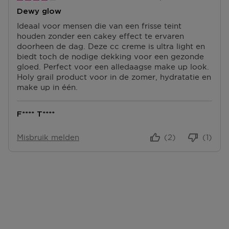
Terugsturen
Dewy glow
Na ontvangst van jouw bestelling producten heb je 14
dagen om deze (gedeeltelijk) terug te sturen of te
Ideaal voor mensen die van een frisse teint
herroepen. Na de herroeping heb je dan nog eens 14
houden zonder een cakey effect te ervaren
dagen de tijd om de producten te retourneren. Om
doorheen de dag. Deze cc creme is ultra light en
jouw bestelling te herroepen, kun je contact met ons
biedt toch de nodige dekking voor een gezonde
opnemen of gebruikmaken van een
modelformulier
gloed. Perfect voor een alledaagse make up look.
voor herroeping
.
Holy grail product voor in de zomer, hydratatie en
make up in één.
Omruilen of terugbrengen in de winkel
Je mag het product ook terugbrengen of omruilen in
F**** T****
een winkel bij jou in de buurt. Hiervoor hoef je geen
retourformulier in te vullen. Neem wel je
Misbruik melden
(2)
(1)
orderbevestiging mee.
Ga naar meer info en FAQ’s over retourneren.
Meer vragen rond bestellen? Die vind je op onze FAQ
pagina.