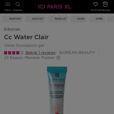
Menu
Zoeken
Wishlist
Mandje
PARFUMS
GEZICHT
MAKE-UP
HAAR
HOME
Erborian
Cc Water Clair
verse foundation gel
Bekijk 1 reviews
KOREAN BEAUTY
23 Beauty Member Punten