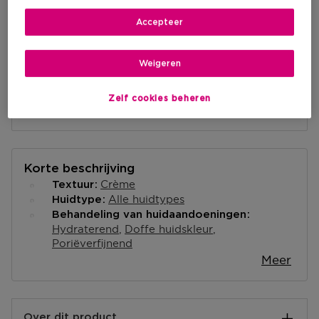
Accepteer
Levering aan huis
-
Op voorraad
Weigeren
Ophalen in een winkel
Zelf cookies beheren
Ophalen in een winkel nabij jou.
Selecteer een winkel
Korte beschrijving
Crème
Textuur
Alle huidtypes
Huidtype
Behandeling van huidaandoeningen
Hydraterend
Doffe huidskleur
Poriëverfijnend
Meer
Over dit product