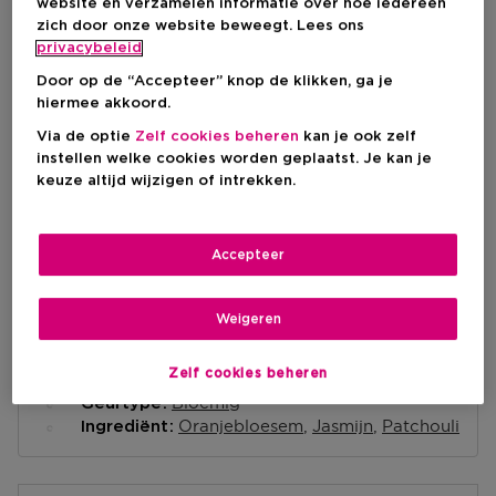
website en verzamelen informatie over hoe iedereen
zich door onze website beweegt. Lees ons
privacybeleid
IN WINKELMANDJE
Door op de “Accepteer” knop de klikken, ga je
hiermee akkoord.
Via de optie
Zelf cookies beheren
kan je ook zelf
Levering aan huis
instellen welke cookies worden geplaatst. Je kan je
-
Op voorraad
keuze altijd wijzigen of intrekken.
Ophalen in een winkel
Ophalen in een winkel nabij jou.
Accepteer
Selecteer een winkel
Weigeren
Korte beschrijving
Zelf cookies beheren
Liquid
Textuur
Bloemig
Geurtype
Oranjebloesem
Jasmijn
Patchouli
Ingrediënt