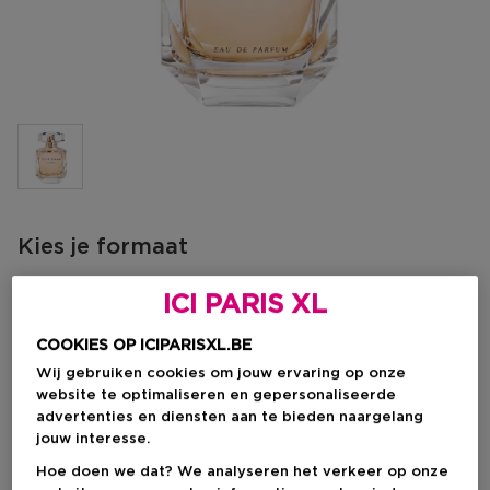
Kies je formaat
30 ML
Op voorraad
ICI PARIS XL
30 ML
50 ML
90 ML
COOKIES OP ICIPARISXL.BE
Kortingsprijs
Kortingsprijs
Kortingsprijs
€ 62,05
€ 95,20
€ 123,25
Wij gebruiken cookies om jouw ervaring op onze
€ 73,00
€ 112,00
€ 145,00
website te optimaliseren en gepersonaliseerde
advertenties en diensten aan te bieden naargelang
Kortingsprijs
€ 62,05
jouw interesse.
Aanbevolen verkoopprijs fabrikant
Hoe doen we dat? We analyseren het verkeer op onze
€ 73,00
-15%