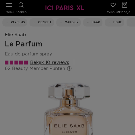
Menu
Zoeken
Wishlist
Mandje
PARFUMS
GEZICHT
MAKE-UP
HAAR
HOME
Elie Saab
Le Parfum
eau de parfum spray
Bekijk 10 reviews
62 Beauty Member Punten