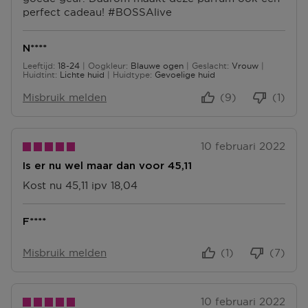
T
perfect cadeau! #BOSSAlive
N
E
T
N
E
N****
N
Leeftijd
18-24
Oogkleur
Blauwe ogen
Geslacht
Vrouw
18 tot 24
Huidtint
Lichte huid
Huidtype
Gevoelige huid
Misbruik melden
(9)
(1)
10 februari 2022
Is er nu wel maar dan voor 45,11
Kost nu 45,11 ipv 18,04
F****
Misbruik melden
(1)
(7)
10 februari 2022