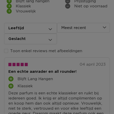
Blijft lang hangen
Prijsstijging
Retourneren
Klassiek
Niet op voorraad
Vrouwelijk
Terugsturen
Na ontvangst van jouw bestelling producten heb je 14
dagen om deze (gedeeltelijk) terug te sturen of te
herroepen. Na de herroeping heb je dan nog eens 14
Meest recent
Leeftijd
dagen de tijd om de producten te retourneren. Om
jouw bestelling te herroepen, kun je contact met ons
Geslacht
opnemen of gebruikmaken van een
modelformulier
voor herroeping
.
Toon enkel reviews met afbeeldingen
Omruilen of terugbrengen in de winkel
Je mag het product ook terugbrengen of omruilen in
04 april 2023
een winkel bij jou in de buurt. Hiervoor hoef je geen
Een echte aanrader en all rounder!
retourformulier in te vullen. Neem wel je
orderbevestiging mee.
Blijft Lang Hangen
P
Klassiek
L
P
Ga naar meer info en FAQ’s over retourneren.
U
Deze parfum is een echte klassieker en ruikt bij
L
S
iedereen goed. Ik krijg er altijd complimenten op
U
Meer vragen rond bestellen? Die vind je op onze FAQ
P
en koop hem dan ook altijd opnieuw. Vrouwelijk,
S
pagina.
U
niet te sterk, vertrouwd en voor elke leeftijd een
P
N
goede geur. Daarom maakt deze parfum ook een
U