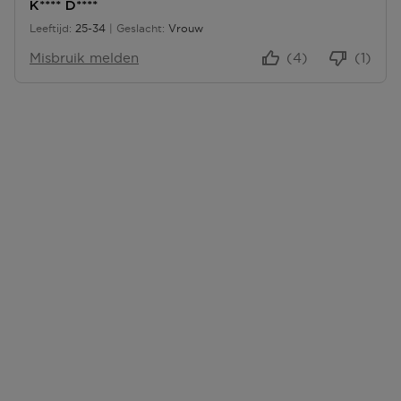
K**** D****
Leeftijd
25-34
Geslacht
Vrouw
25 tot 34
Misbruik melden
(4)
(1)