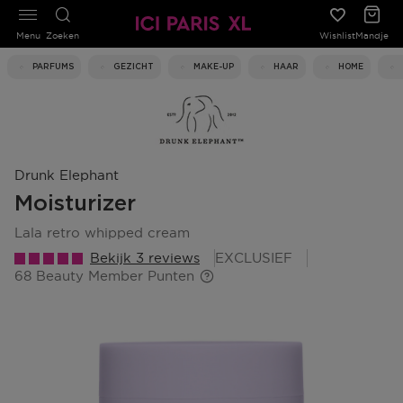
Menu
Zoeken
Wishlist
Mandje
PARFUMS
GEZICHT
MAKE-UP
HAAR
HOME
Drunk Elephant
Moisturizer
lala retro whipped cream
Bekijk 3 reviews
EXCLUSIEF
68 Beauty Member Punten