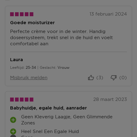
13 februari 2024
Goede moisturizer
Perfecte crème voor in de winter. Handig
doseersysteem, trekt snel in de huid en voelt
comfortabel aan
Laura
Leeftijd
25-34
Geslacht
Vrouw
25 tot 34
Misbruik melden
(3)
(0)
28 maart 2023
Babyhuidje, egale huid, aanrader
Geen Kleverig Laagje, Geen Glimmende
P
Zones
L
Heel Snel Een Egale Huid
P
U