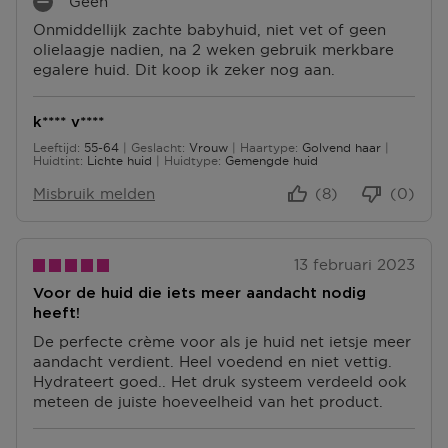
Geen
L
M
S
Onmiddellijk zachte babyhuid, niet vet of geen
U
I
P
olielaagje nadien, na 2 weken gebruik merkbare
S
N
U
egalere huid. Dit koop ik zeker nog aan.
P
P
N
U
U
T
N
N
E
k**** v****
T
T
N
Leeftijd
55-64
Geslacht
Vrouw
Haartype
Golvend haar
E
E
55 tot 64
Huidtint
Lichte huid
Huidtype
Gemengde huid
N
N
Misbruik melden
(8)
(0)
13 februari 2023
Voor de huid die iets meer aandacht nodig
heeft!
De perfecte crème voor als je huid net ietsje meer
aandacht verdient. Heel voedend en niet vettig.
Hydrateert goed.. Het druk systeem verdeeld ook
meteen de juiste hoeveelheid van het product.