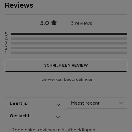
Reviews
5.0
3 reviews
5
Selecteer ({numberOfReviews}} met 5 sterren
4
Selecteer ({numberOfReviews}} met 4 sterren
3
Selecteer ({numberOfReviews}} met 3 sterren
2
Selecteer ({numberOfReviews}} met 2 sterren
1
Selecteer ({numberOfReviews}} met 1 sterren
SCHRIJF EEN REVIEW
Hoe werken beoordelingen
Meest recent
Leeftijd
Geslacht
Toon enkel reviews met afbeeldingen