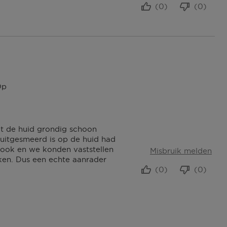
(0)
(0)
Op
kt de huid grondig schoon
t uitgesmeerd is op de huid had
 ook en we konden vaststellen
Misbruik melden
ken. Dus een echte aanrader
(0)
(0)