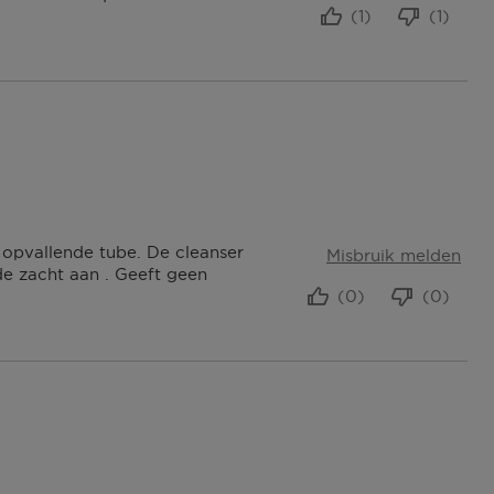
(1)
(1)
 opvallende tube. De cleanser
Misbruik melden
de zacht aan . Geeft geen
(0)
(0)