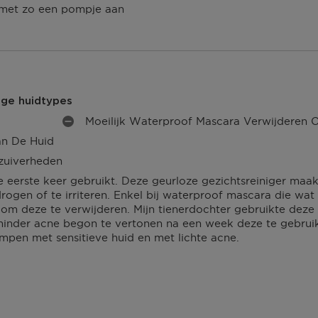
P
n met zo een pompje aan
N
U
P
N
U
T
N
E
T
N
E
N
ige huidtypes
Moeilijk Waterproof Mascara Verwijderen 
M
Van De Huid
I
N
zuiverheden
P
 eerste keer gebruikt. Deze geurloze gezichtsreiniger maa
U
drogen of te irriteren. Enkel bij waterproof mascara die wa
N
om deze te verwijderen. Mijn tienerdochter gebruikte deze
T
 minder acne begon te vertonen na een week deze te gebrui
E
pen met sensitieve huid en met lichte acne.
N