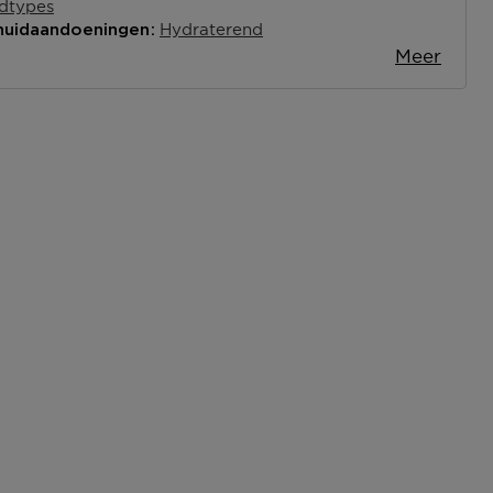
idtypes
Hydraterend
 huidaandoeningen
Meer