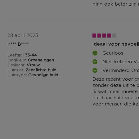
S
ging ook beter zij
P
U
N
T
E
28 april 2023
N
I**** B****
Ideaal voor gevoel
Geurloos
Leeftijd
35-44
P
35 tot 44
Oogkleur
Groene ogen
Niet Irriteren 
L
P
Geslacht
Vrouw
U
Huidtint
Zeer lichte huid
Verminderd On
L
P
S
Huidtype
Gevoelige huid
U
Deze recent voor de
L
P
S
zonder deze uit te 
U
U
P
ik wat meer moeite 
S
N
U
dat haar huid veel
P
T
N
voor mensen die kam
U
E
T
N
N
E
T
N
E
N