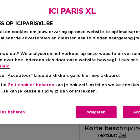
ICI PARIS XL
€ 38,00
S OP ICIPARISXL.BE
uiken cookies om jouw ervaring op onze website te optimalisere
aliseerde advertenties en diensten aan te bieden naargelang jo
.
 we dat? We analyseren het verkeer op onze website en verzam
ie over hoe iedereen zich door onze website beweegt. Lees ons
Levering aan huis
eleid
-
Op voorraad
de “Accepteer” knop de klikken, ga je hiermee akkoord.
ptie
Zelf cookies beheren
kan je ook zelf instellen welke cookie
Ophalen in een wink
. Je kan je keuze altijd wijzigen of intrekken.
Ophalen in een winkel 
Selecteer een winke
kies beheren
Weigeren
Acc
Korte beschrijvi
Gel
Textuur