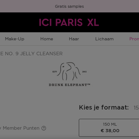
Gratis samples
Tijd
Make-Up
Home
Haar
Lichaam
Pro
E NO. 9 JELLY CLEANSER
Kies je formaat
:
1
150 ML
y Member Punten
€ 38,00