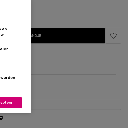
n en
uw
IN WINKELMANDJE
elen
s worden
el
nabij jou.
l
epteer
ng