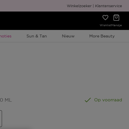
Gratis cadeauverpakking
Winkelzoeker
Klantenservice
Wishlist
Mandje
elijke Promotie
moties
Sun & Tan
Nieuw
More Beauty
50 ML
Op voorraad