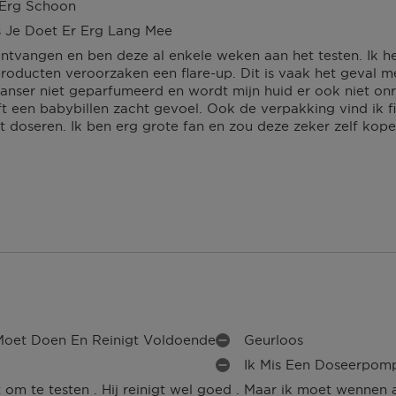
 Erg Schoon
 Je Doet Er Erg Lang Mee
ontvangen en ben deze al enkele weken aan het testen. Ik 
roducten veroorzaken een flare-up. Dit is vaak het geval 
eanser niet geparfumeerd en wordt mijn huid er ook niet onr
t een babybillen zacht gevoel. Ook de verpakking vind ik fi
 doseren. Ik ben erg grote fan en zou deze zeker zelf kope
oet Doen En Reinigt Voldoende
Geurloos
M
Ik Mis Een Doseerpom
I
M
N
t om te testen . Hij reinigt wel goed . Maar ik moet wennen
I