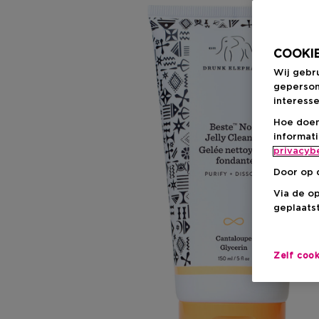
COOKIE
Wij gebr
geperson
interesse
Hoe doen
informat
privacyb
Door op 
Via de o
geplaatst
Zelf coo