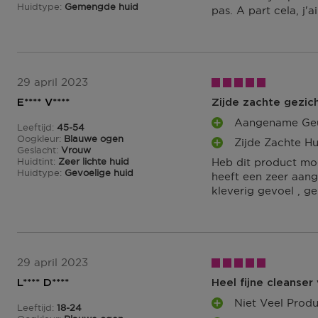
Huidtype
Gemengde huid
pas. A part cela, j'
29 april 2023
E**** V****
Zijde zachte gezic
Aangename Ge
Leeftijd
45-54
P
45 tot 54
Oogkleur
Blauwe ogen
Zijde Zachte Hu
L
P
Geslacht
Vrouw
U
Huidtint
Zeer lichte huid
Heb dit product mog
L
S
Huidtype
Gevoelige huid
heeft een zeer aang
U
P
kleverig gevoel , ge
S
U
P
N
U
T
N
E
T
N
E
29 april 2023
N
L**** D****
Heel fijne cleanser
Niet Veel Prod
Leeftijd
18-24
P
18 tot 24