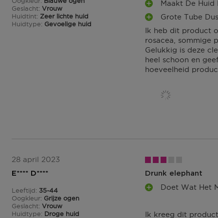
Oogkleur
Blauwe ogen
Maakt De Huid
L
P
Geslacht
Vrouw
U
Huidtint
Zeer lichte huid
Grote Tube Dus
L
P
S
Huidtype
Gevoelige huid
U
Ik heb dit product 
L
P
S
rosacea, sommige p
U
U
P
Gelukkig is deze cl
S
N
U
heel schoon en geef
P
T
N
hoeveelheid product
U
E
T
N
N
E
T
N
E
N
28 april 2023
E**** D****
Drunk elephant
Doet Wat Het M
Leeftijd
35-44
P
35 tot 44
Oogkleur
Grijze ogen
L
Geslacht
Vrouw
U
Huidtype
Droge huid
Ik kreeg dit produc