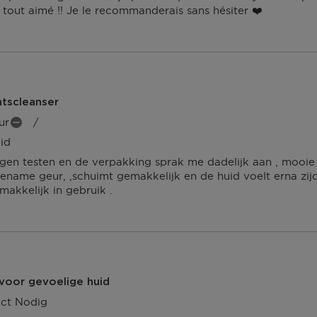
ai tout aimé !! Je le recommanderais sans hésiter ❤️
htscleanser
ur
/
M
id
I
N
en testen en de verpakking sprak me dadelijk aan , mooie
P
ename geur, ,schuimt gemakkelijk en de huid voelt erna zij
U
makkelijk in gebruik .
N
T
E
N
 voor gevoelige huid
uct Nodig