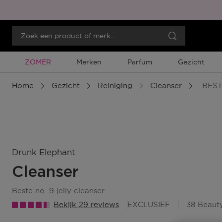
Tijdelijke Promotie
ZOMER
Merken
Parfum
Gezicht
Home
Gezicht
Reiniging
Cleanser
BEST
Drunk Elephant
Cleanser
beste no. 9 jelly cleanser
Bekijk 29 reviews
EXCLUSIEF
38 Beaut