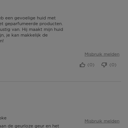
heb een gevoelige huid met
met geparfumeerde producten.
ustig van. Hij maakt mijn huid
jn, je kan makkelijk de
n!
Misbruik melden
(0)
(0)
pke
Misbruik melden
 aan de geurloze geur en het