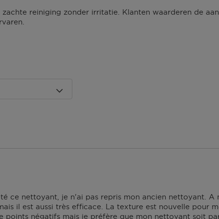
n zachte reiniging zonder irritatie. Klanten waarderen de 
rvaren.
 dagen om deze
erroeping heb je dan nog
Om jouw bestelling te
kmaken van een
 winkel bij jou in de
n. Neem wel je
agina.
té ce nettoyant, je n'ai pas repris mon ancien nettoyant. A 
s il est aussi très efficace. La texture est nouvelle pour m
de points négatifs mais je préfère que mon nettoyant soit par