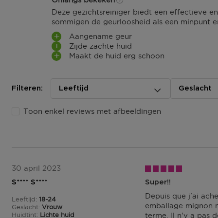
Ga naar meer info en FAQ’s over levering.
Deze gezichtsreiniger biedt een effectieve e
Retourneren
sommigen de geurloosheid als een minpunt e
Aangename geur
Terugsturen
Zijde zachte huid
Na ontvangst van jouw bestelling producten heb je 14
Maakt de huid erg schoon
(gedeeltelijk) terug te sturen of te herroepen. Na de h
eens 14 dagen de tijd om de producten te retourneren. 
herroepen, kun je contact met ons opnemen of gebrui
Filteren:
modelformulier voor herroeping
Leeftijd
.
Geslacht
Omruilen of terugbrengen in de winkel
Toon enkel reviews met afbeeldingen
Je mag het product ook terugbrengen of omruilen in een
buurt. Hiervoor hoef je geen retourformulier in te vulle
orderbevestiging mee.
Ga naar meer info en FAQ’s over retourneren.
30 april 2023
Meer vragen rond bestellen? Die vind je op onze FAQ p
S**** S****
Super!!
Depuis que j'ai ache
Leeftijd
18-24
18 tot 24
emballage mignon mai
Geslacht
Vrouw
Huidtint
Lichte huid
terme. Il n'y a pas 