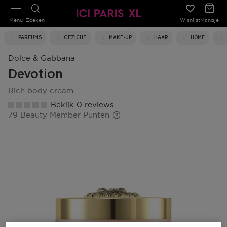
Menu
Zoeken
Wishlist
Mandje
PARFUMS
GEZICHT
MAKE-UP
HAAR
HOME
Dolce & Gabbana
Devotion
rich body cream
Bekijk 0 reviews
79 Beauty Member Punten