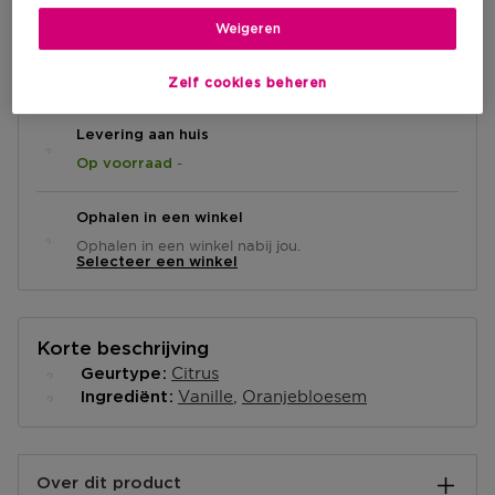
Weigeren
IN WINKELMANDJE
Zelf cookies beheren
Levering aan huis
-
Op voorraad
Ophalen in een winkel
Ophalen in een winkel nabij jou.
Selecteer een winkel
Korte beschrijving
Citrus
Geurtype
Vanille
Oranjebloesem
Ingrediënt
Over dit product