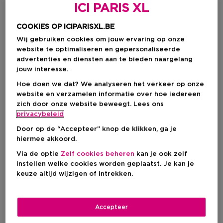
ICI PARIS XL
COOKIES OP ICIPARISXL.BE
Wij gebruiken cookies om jouw ervaring op onze
website te optimaliseren en gepersonaliseerde
advertenties en diensten aan te bieden naargelang
jouw interesse.
Hoe doen we dat? We analyseren het verkeer op onze
website en verzamelen informatie over hoe iedereen
zich door onze website beweegt. Lees ons
Kies je formaat
privacybeleid
Door op de “Accepteer” knop de klikken, ga je
180 ML
Op voorraad
hiermee akkoord.
Via de optie
Zelf cookies beheren
kan je ook zelf
180 ML
instellen welke cookies worden geplaatst. Je kan je
Kortingsprijs
€ 79,05
keuze altijd wijzigen of intrekken.
€ 93,00
Kortingsprijs
€ 79,05
Accepteer
Aanbevolen verkoopprijs fabrikant
€ 93,00