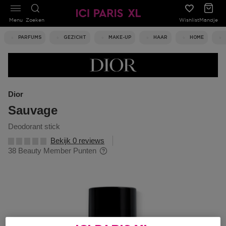
Menu
Zoeken
Wishlist
Mandje
PARFUMS
GEZICHT
MAKE-UP
HAAR
HOME
Dior
Sauvage
deodorant stick
Bekijk 0 reviews
38 Beauty Member Punten