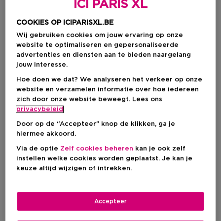
ICI PARIS XL
COOKIES OP ICIPARISXL.BE
Wij gebruiken cookies om jouw ervaring op onze
website te optimaliseren en gepersonaliseerde
advertenties en diensten aan te bieden naargelang
jouw interesse.
Hoe doen we dat? We analyseren het verkeer op onze
website en verzamelen informatie over hoe iedereen
zich door onze website beweegt. Lees ons
privacybeleid
Door op de “Accepteer” knop de klikken, ga je
hiermee akkoord.
Kies je formaat
Via de optie
Zelf cookies beheren
kan je ook zelf
instellen welke cookies worden geplaatst. Je kan je
75 G
Op voorraad
keuze altijd wijzigen of intrekken.
75 G
Kortingsprijs
€ 38,25
Accepteer
€ 46,25