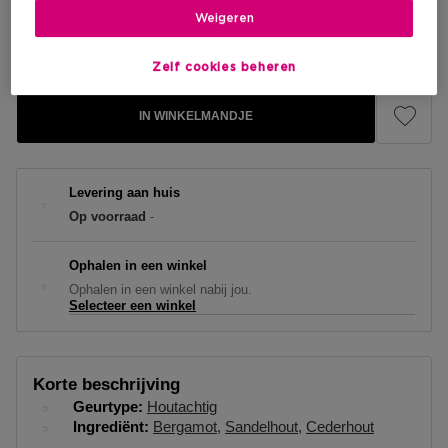
Weigeren
Kortingsprijs
€ 38,25
Aanbevolen verkoopprijs fabrikant
€ 46,25
Zelf cookies beheren
IN WINKELMANDJE
Levering aan huis
Op voorraad
-
Ophalen in een winkel
Ophalen in een winkel nabij jou.
Selecteer een winkel
Korte beschrijving
Geurtype
Houtachtig
Ingrediënt
Bergamot
Sandelhout
Cederhout