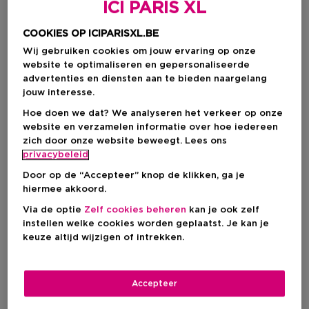
ICI PARIS XL
COOKIES OP ICIPARISXL.BE
Wij gebruiken cookies om jouw ervaring op onze
website te optimaliseren en gepersonaliseerde
advertenties en diensten aan te bieden naargelang
jouw interesse.
Hoe doen we dat? We analyseren het verkeer op onze
website en verzamelen informatie over hoe iedereen
zich door onze website beweegt. Lees ons
privacybeleid
Door op de “Accepteer” knop de klikken, ga je
hiermee akkoord.
Kies je formaat
Via de optie
Zelf cookies beheren
kan je ook zelf
instellen welke cookies worden geplaatst. Je kan je
250 ML
Op voorraad
keuze altijd wijzigen of intrekken.
250 ML
Kortingsprijs
€ 52,15
Accepteer
€ 61,35