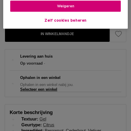
Kortingsprijs
Weigeren
€ 52,15
Aanbevolen verkoopprijs fabrikant
€ 61,35
Zelf cookies beheren
IN WINKELMANDJE
Levering aan huis
Op voorraad
-
Ophalen in een winkel
Ophalen in een winkel nabij jou.
Selecteer een winkel
Korte beschrijving
Textuur
Gel
Geurtype
Citrus
Ingrediënt
Bergamot
Cederhout
Vetiver