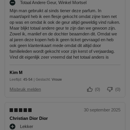
je contact met ons opnemen of gebruikmaken van een
Totaal Andere Geur, Winkel Mortsel
M
modelformulier voor herroeping
.
Mijn man gebruikt al sinds tiener deze parfum. In
I
maart/april heb ik een flesje gekocht omdat zijne toen net
N
Omruilen of terugbrengen in de winkel
op was en omdat ik ook de geur altijd geweldig vind ruiken.
P
Je mag het product ook terugbrengen of omruilen in een winkel
Maar blijkt totaal andere geur te zijn dan we gewoon zijn.
U
bij jou in de buurt. Hiervoor hoef je geen retourformulier in te
Zowel ik, manlief en de dochter beaamden dit. Omdat we
N
vullen. Neem wel je orderbevestiging mee.
al jaren deze kopen heb ik geen ticket gevraagd en heb
T
ook geen klantenkaart mede omdat dit altijd door
E
Ga naar meer info en FAQ’s over retourneren.
familieleden wordt gekocht voor zijn kerst of verjaardag.
N
Vind dit eigenlijk zeer vreemd dat het totaal anders is
Meer vragen rond bestellen? Die vind je op onze FAQ pagina.
Kim M
Leeftijd
45-54
Geslacht
Vrouw
45 tot 54
Misbruik melden
(0)
(0)
30 september 2025
Christian Dior Dior
Lekker
P