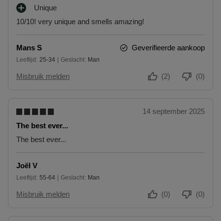
Unique
L
P
U
10/10! very unique and smells amazing!
L
S
U
P
S
U
Mans S
Geverifieerde aankoop
P
N
Leeftijd
25-34
Geslacht
Man
U
25 tot 34
T
N
Misbruik melden
(2)
(0)
E
T
N
E
N
14 september 2025
The best ever...
The best ever...
Joël V
Leeftijd
55-64
Geslacht
Man
55 tot 64
Misbruik melden
(0)
(0)