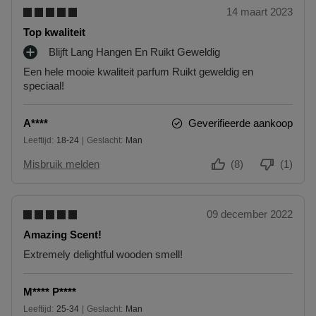
14 maart 2023
Top kwaliteit
Blijft Lang Hangen En Ruikt Geweldig
P
Een hele mooie kwaliteit parfum Ruikt geweldig en
L
speciaal!
U
S
P
A****
Geverifieerde aankoop
U
Leeftijd
18-24
Geslacht
Man
N
18 tot 24
T
Misbruik melden
(8)
(1)
E
N
09 december 2022
Amazing Scent!
Extremely delightful wooden smell!
M**** P****
Leeftijd
25-34
Geslacht
Man
25 tot 34