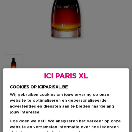
ICI PARIS XL
Kies je formaat
COOKIES OP ICIPARISXL.BE
Wij gebruiken cookies om jouw ervaring op onze
75 ML
Op voorraad
website te optimaliseren en gepersonaliseerde
advertenties en diensten aan te bieden naargelang
75 ML
jouw interesse.
Kortingsprijs
€ 113,00
Hoe doen we dat? We analyseren het verkeer op onze
€ 146,35
website en verzamelen informatie over hoe iedereen