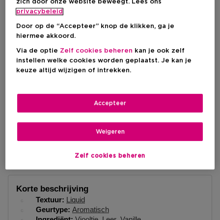
zich door onze website beweegt. Lees ons
Kortingsprijs
€ 113,00
privacybeleid
Aanbevolen verkoopprijs fabrikant
€ 146,35
Door op de “Accepteer” knop de klikken, ga je
hiermee akkoord.
Via de optie
Zelf cookies beheren
kan je ook zelf
IN WINKELMANDJE
instellen welke cookies worden geplaatst. Je kan je
keuze altijd wijzigen of intrekken.
Levering aan huis
Accepteer
Op voorraad
-
Ophalen in een winkel
Weigeren
Ophalen in een winkel nabij jou.
Selecteer een winkel
Zelf cookies beheren
Korte beschrijving
Textuur
Liquid
Geurtype
Aromatisch
Ingrediënt
Viooltje
Leer
Vanille