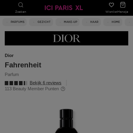
Zoeken
Wishlist
Mandje
PARFUMS
GEZICHT
MAKE-UP
HAAR
HOME
Dior
Fahrenheit
parfum
Bekijk 6 reviews
113 Beauty Member Punten