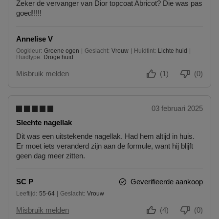
Zeker de vervanger van Dior topcoat Abricot? Die was pas
U
I
goed!!!!!
S
N
P
P
U
U
Annelise V
N
N
Oogkleur
Groene ogen
Geslacht
Vrouw
Huidtint
Lichte huid
T
T
Huidtype
Droge huid
E
E
N
N
Misbruik melden
(1)
(0)
03 februari 2025
Slechte nagellak
Dit was een uitstekende nagellak. Had hem altijd in huis.
Er moet iets veranderd zijn aan de formule, want hij blijft
geen dag meer zitten.
SC P
Geverifieerde aankoop
Leeftijd
55-64
Geslacht
Vrouw
55 tot 64
Misbruik melden
(4)
(0)