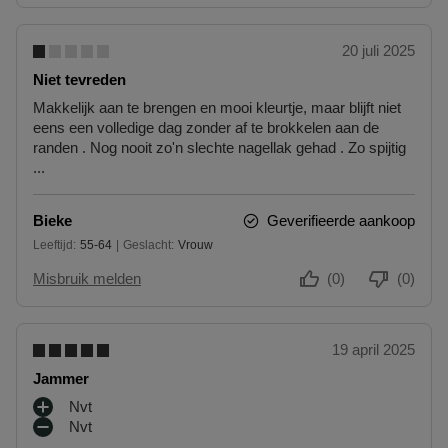
20 juli 2025
Niet tevreden
Makkelijk aan te brengen en mooi kleurtje, maar blijft niet
eens een volledige dag zonder af te brokkelen aan de
randen . Nog nooit zo'n slechte nagellak gehad . Zo spijtig
...
Bieke
Geverifieerde aankoop
Leeftijd
55-64
Geslacht
Vrouw
55 tot 64
Misbruik melden
(0)
(0)
19 april 2025
Jammer
Nvt
P
Nvt
L
M