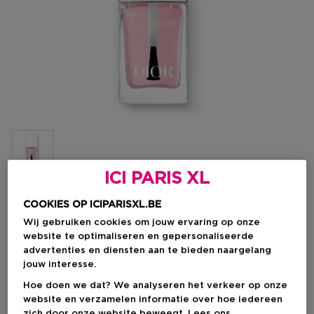
ICI PARIS XL
COOKIES OP ICIPARISXL.BE
Kortingsprijs
€ 31,11
Wij gebruiken cookies om jouw ervaring op onze
Aanbevolen verkoopprijs fabrikant
€ 36,60
website te optimaliseren en gepersonaliseerde
advertenties en diensten aan te bieden naargelang
jouw interesse.
IN WINKELMANDJE
Hoe doen we dat? We analyseren het verkeer op onze
website en verzamelen informatie over hoe iedereen
zich door onze website beweegt. Lees ons