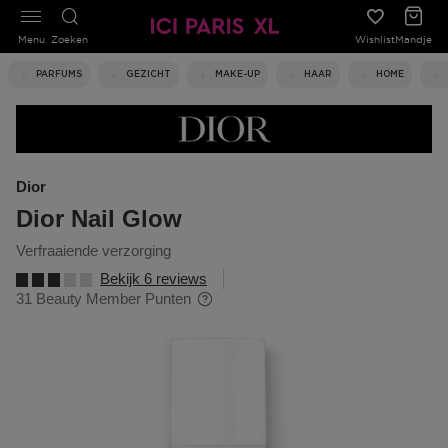
Menu
Zoeken
Wishlist
Mandje
PARFUMS
GEZICHT
MAKE-UP
HAAR
HOME
Dior
Dior Nail Glow
verfraaiende verzorging
Bekijk 6 reviews
31 Beauty Member Punten