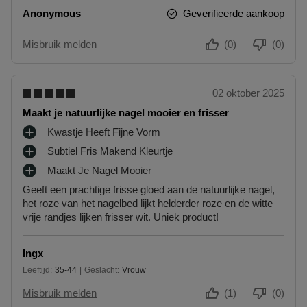
U
bij jou in de buurt. Hiervoor hoef je geen retourformulier in te
Anonymous
Geverifieerde aankoop
N
vullen. Neem wel je orderbevestiging mee.
T
Misbruik melden
(0)
(0)
E
Ga naar meer info en FAQ’s over retourneren.
N
Meer vragen rond bestellen? Die vind je op onze FAQ pagina.
02 oktober 2025
Maakt je natuurlijke nagel mooier en frisser
Kwastje Heeft Fijne Vorm
P
Subtiel Fris Makend Kleurtje
L
P
U
Maakt Je Nagel Mooier
L
P
S
U
Geeft een prachtige frisse gloed aan de natuurlijke nagel,
L
P
S
het roze van het nagelbed lijkt helderder roze en de witte
U
U
P
vrije randjes lijken frisser wit. Uniek product!
S
N
U
P
T
N
U
E
T
Ingx
N
N
E
Leeftijd
35-44
Geslacht
Vrouw
T
35 tot 44
N
E
Misbruik melden
(1)
(0)
N