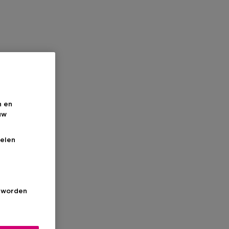
n en
uw
elen
s worden