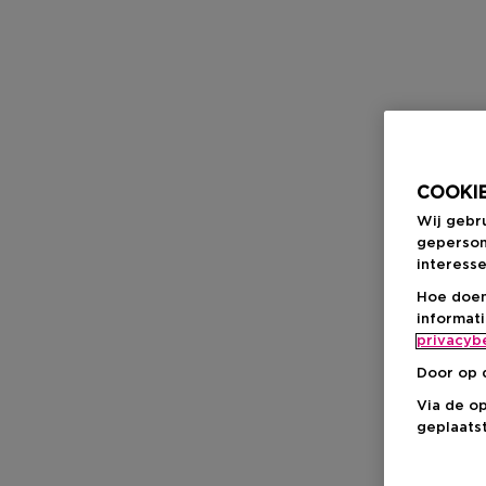
COOKIE
Wij gebr
geperson
interesse
Hoe doen
informat
privacyb
Door op 
Via de o
geplaatst