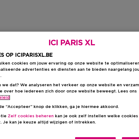
ICI PARIS XL
S OP ICIPARISXL.BE
uiken cookies om jouw ervaring op onze website te optimalisere
aliseerde advertenties en diensten aan te bieden naargelang jo
.
 we dat? We analyseren het verkeer op onze website en verzam
ie over hoe iedereen zich door onze website beweegt. Lees ons
eleid
de “Accepteer” knop de klikken, ga je hiermee akkoord.
ptie
Zelf cookies beheren
kan je ook zelf instellen welke cookie
. Je kan je keuze altijd wijzigen of intrekken.