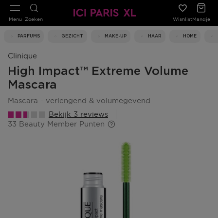
Menu
Zoeken
Wishlist
Mandje
PARFUMS
GEZICHT
MAKE-UP
HAAR
HOME
Clinique
High Impact™ Extreme Volume
Mascara
mascara - verlengend & volumegevend
Bekijk 3 reviews
33 Beauty Member Punten