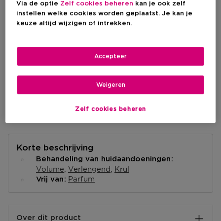
Via de optie
Zelf cookies beheren
kan je ook zelf
BEKIJK WINKELVOORRAAD
instellen welke cookies worden geplaatst. Je kan je
keuze altijd wijzigen of intrekken.
Levering aan huis
Accepteer
Niet op voorraad
Informeer me
Weigeren
Ophalen in een winkel
Ophalen in een winkel nabij jou.
Selecteer een winkel
Zelf cookies beheren
Korte beschrijving
Behandeling van huidaandoeningen
Volume
Verlengend
Krul
Parfum
Vrij van
Over dit product