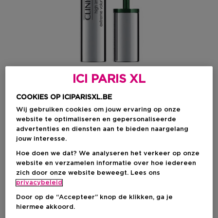
ICI PARIS XL
COOKIES OP ICIPARISXL.BE
Wij gebruiken cookies om jouw ervaring op onze
website te optimaliseren en gepersonaliseerde
Kies je kleur
advertenties en diensten aan te bieden naargelang
jouw interesse.
Extreme Black
Niet op voorraad
Hoe doen we dat? We analyseren het verkeer op onze
website en verzamelen informatie over hoe iedereen
zich door onze website beweegt. Lees ons
Kortingsprijs
€ 33,30
privacybeleid
Aanbevolen verkoopprijs fabrikant
€ 37,00
Door op de “Accepteer” knop de klikken, ga je
hiermee akkoord.