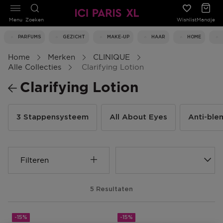
Menu
Zoeken
Wishlist
Mandje
PARFUMS
GEZICHT
MAKE-UP
HAAR
HOME
Home
Merken
CLINIQUE
Alle Collecties
Clarifying Lotion
Clarifying Lotion
3 Stappensysteem
All About Eyes
Anti-ble
Filteren
5 Resultaten
-15%
-15%