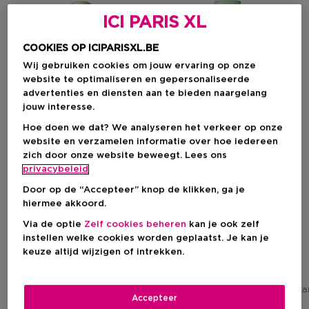
ICI PARIS XL
COOKIES OP ICIPARISXL.BE
Wij gebruiken cookies om jouw ervaring op onze
website te optimaliseren en gepersonaliseerde
advertenties en diensten aan te bieden naargelang
jouw interesse.
Hoe doen we dat? We analyseren het verkeer op onze
website en verzamelen informatie over hoe iedereen
zich door onze website beweegt. Lees ons
privacybeleid
CLINIQUE
CLINIQUE
Door op de “Accepteer” knop de klikken, ga je
hiermee akkoord.
Clarifying Lotion 1 - Twice A Day Exfoliator
Clarifying Lotion 2 - Twice A Day
Exfoliërende Lotion - Zeer
Exfoliërende Lotion - Droge
Via de optie
Zelf cookies beheren
kan je ook zelf
Droge Tot Droge - 3-Step
Tot Gemengde Huid - 3-Step
instellen welke cookies worden geplaatst. Je kan je
System
System
keuze altijd wijzigen of intrekken.
Kortingsprijs
Kortingsprijs
Vanaf
€ 25,07
Vanaf
€ 25,50
Aanbevolen verkoopprijs fabrikant
Aanbevolen verkoopprijs fabrik
€ 29,50
Accepteer
7