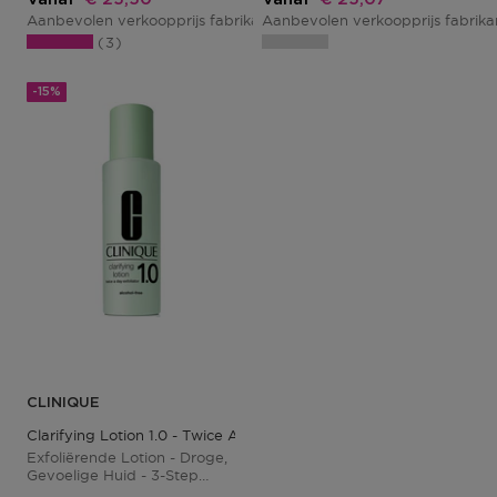
Aanbevolen verkoopprijs fabrikant
Aanbevolen verkoopprijs fabrik
€ 30,00
3
-15%
CLINIQUE
Clarifying Lotion 1.0 - Twice A Day Exfoliator
Exfoliërende Lotion - Droge,
Gevoelige Huid - 3-Step
System