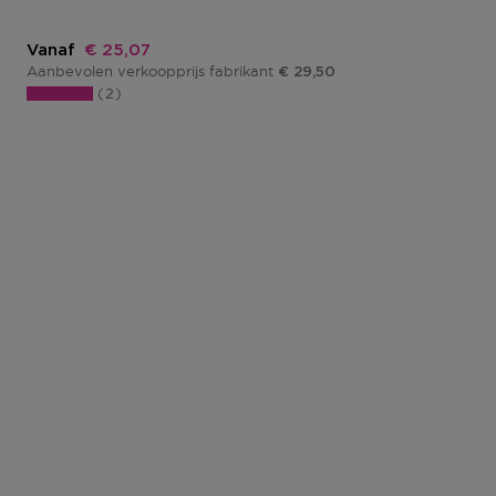
Kortingsprijs
Vanaf
€ 25,07
Aanbevolen verkoopprijs fabrikant
€ 29,50
2