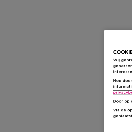
COOKIE
Wij gebr
geperson
interesse
Hoe doen
informat
privacyb
Door op 
Via de o
geplaatst