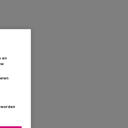
n en
uw
elen
s worden