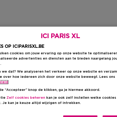
ICI PARIS XL
S OP ICIPARISXL.BE
uiken cookies om jouw ervaring op onze website te optimalisere
aliseerde advertenties en diensten aan te bieden naargelang jo
.
 we dat? We analyseren het verkeer op onze website en verzam
ie over hoe iedereen zich door onze website beweegt. Lees ons
eleid
de “Accepteer” knop de klikken, ga je hiermee akkoord.
ptie
Zelf cookies beheren
kan je ook zelf instellen welke cookie
. Je kan je keuze altijd wijzigen of intrekken.