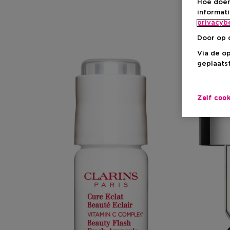
Hoe doen
informat
privacyb
Door op 
Via de o
geplaatst
Zelf coo