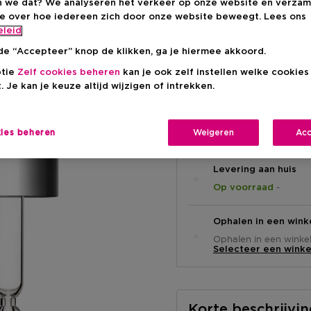
 we dat? We analyseren het verkeer op onze website en verzam
ie over hoe iedereen zich door onze website beweegt. Lees ons
Kortingsprij
eleid
€ 39,10
de “Accepteer” knop de klikken, ga je hiermee akkoord.
Aanbevolen verkoop
-15%
ptie
Zelf cookies beheren
kan je ook zelf instellen welke cookie
. Je kan je keuze altijd wijzigen of intrekken.
kies beheren
Weigeren
Acc
Levering aan huis
-
Op voorraad
Ophalen in een wink
Ophalen in een winkel 
Selecteer een winke
Korte beschrijvi