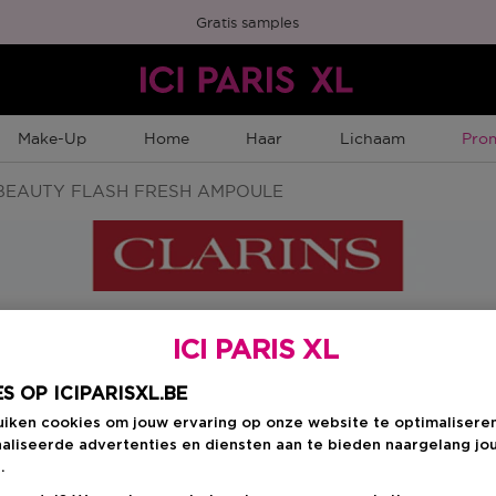
Gratis samples
Tijd
Make-Up
Home
Haar
Lichaam
Pro
EAUTY FLASH FRESH AMPOULE
ICI PARIS XL
Kies je formaat
:
8
S OP ICIPARISXL.BE
uiken cookies om jouw ervaring op onze website te optimalisere
8 ML
 Member Punten
aliseerde advertenties en diensten aan te bieden naargelang jo
Kortingsprijs
€ 39,10
.
€ 46,00