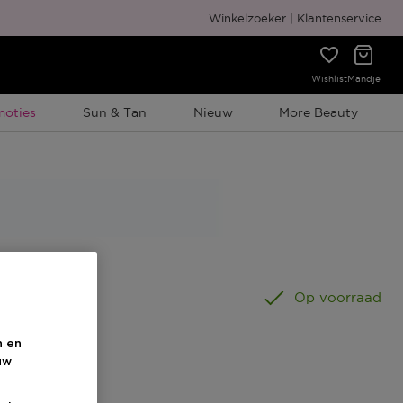
Gratis cadeauverpakking
Winkelzoeker
Klantenservice
Wishlist
Mandje
elijke Promotie
moties
Sun & Tan
Nieuw
More Beauty
 ML
Op voorraad
n en
uw