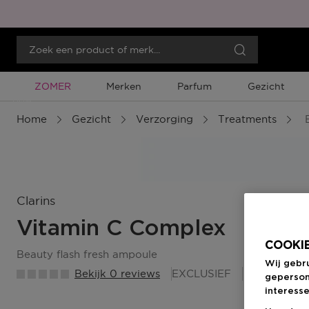
Tijdelijke Promotie
ZOMER
Merken
Parfum
Gezicht
Menu
Home
Gezicht
Verzorging
Treatments
B
Clarins
Vitamin C Complex
COOKIE
beauty flash fresh ampoule
Wij gebr
Bekijk 0 reviews
EXCLUSIEF
39 Beauty
geperson
interesse