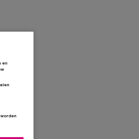
n en
uw
elen
s worden