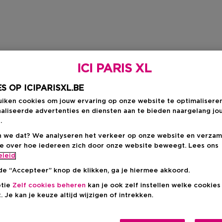
ICI PARIS XL
S OP ICIPARISXL.BE
uiken cookies om jouw ervaring op onze website te optimalisere
aliseerde advertenties en diensten aan te bieden naargelang jo
.
 we dat? We analyseren het verkeer op onze website en verzam
ie over hoe iedereen zich door onze website beweegt. Lees ons
eleid
de “Accepteer” knop de klikken, ga je hiermee akkoord.
ptie
Zelf cookies beheren
kan je ook zelf instellen welke cookie
. Je kan je keuze altijd wijzigen of intrekken.