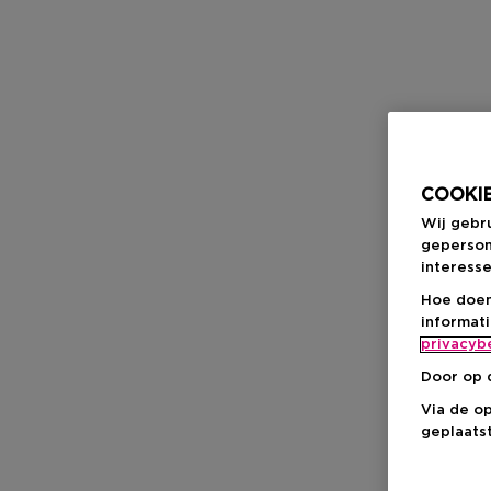
COOKIE
Wij gebr
geperson
interesse
Hoe doen
informat
privacyb
Door op 
Via de o
geplaatst