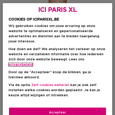
ICI PARIS XL
COOKIES OP ICIPARISXL.BE
Wij gebruiken cookies om jouw ervaring op onze
website te optimaliseren en gepersonaliseerde
advertenties en diensten aan te bieden naargelang
jouw interesse.
Hoe doen we dat? We analyseren het verkeer op onze
website en verzamelen informatie over hoe iedereen
zich door onze website beweegt. Lees ons
privacybeleid
Door op de “Accepteer” knop de klikken, ga je
Kies je formaat
hiermee akkoord.
Via de optie
Zelf cookies beheren
kan je ook zelf
100 ML
Op voorraad
instellen welke cookies worden geplaatst. Je kan je
keuze altijd wijzigen of intrekken.
100 ML
Kortingsprijs
€ 90,95
€ 107,00
Accepteer