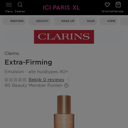
Menu
Zoeken
Wishlist
Mandje
PARFUMS
GEZICHT
MAKE-UP
HAAR
HOME
Clarins
Extra-Firming
emulsion - alle huidtypes 40+
Bekijk 0 reviews
90 Beauty Member Punten