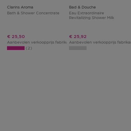
Clarins Aroma
Bad & Douche
Bath & Shower Concentrate
Eau Extraordinaire
Revitalizing Shower Milk
Kortingsprijs
Kortingsprijs
€ 25,50
€ 25,92
Aanbevolen verkoopprijs fabrikant
Aanbevolen verkoopprijs fabrik
€ 30,00
2