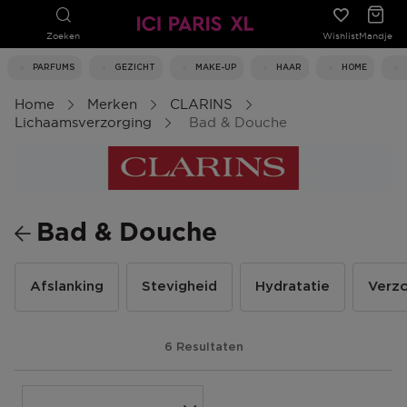
Zoeken
Wishlist
Mandje
PARFUMS
GEZICHT
MAKE-UP
HAAR
HOME
Home
Merken
CLARINS
Lichaamsverzorging
Bad & Douche
Bad & Douche
Afslanking
Stevigheid
Hydratatie
Verz
6 Resultaten