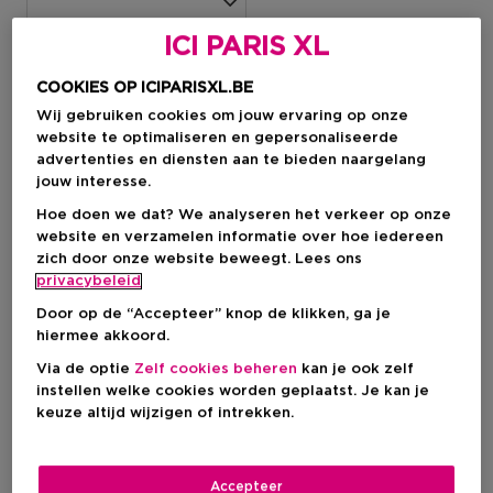
ICI PARIS XL
-15%
-15%
COOKIES OP ICIPARISXL.BE
Wij gebruiken cookies om jouw ervaring op onze
website te optimaliseren en gepersonaliseerde
advertenties en diensten aan te bieden naargelang
jouw interesse.
Hoe doen we dat? We analyseren het verkeer op onze
website en verzamelen informatie over hoe iedereen
zich door onze website beweegt. Lees ons
privacybeleid
Door op de “Accepteer” knop de klikken, ga je
hiermee akkoord.
Via de optie
Zelf cookies beheren
kan je ook zelf
CLARINS
CLARINS
instellen welke cookies worden geplaatst. Je kan je
keuze altijd wijzigen of intrekken.
Clarins Aroma
Clarins Aroma
Shower Gel - Eau Des
Silky-Smooth Body Cream -
Jardins
Eau Ressourçante
Accepteer