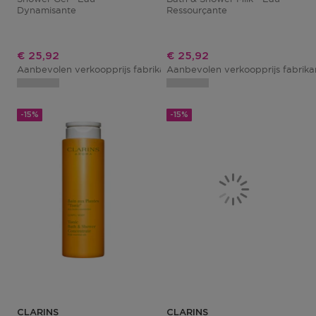
Dynamisante
Ressourçante
Kortingsprijs
Kortingsprijs
€ 25,92
€ 25,92
Aanbevolen verkoopprijs fabrikant
Aanbevolen verkoopprijs fabrik
€ 30,50
-15%
-15%
CLARINS
CLARINS