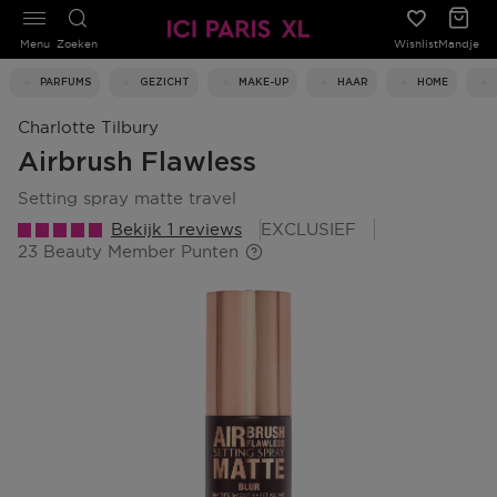
Menu
Zoeken
Wishlist
Mandje
PARFUMS
GEZICHT
MAKE-UP
HAAR
HOME
Charlotte Tilbury
Airbrush Flawless
setting spray matte travel
Bekijk 1 reviews
EXCLUSIEF
23 Beauty Member Punten