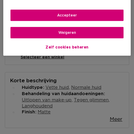
IN WINKELMANDJE
Accepteer
Levering aan huis
-
Op voorraad
Weigeren
Ophalen in een winkel
Zelf cookies beheren
Ophalen in een winkel nabij jou.
Selecteer een winkel
Korte beschrijving
Vette huid
Normale huid
Huidtype
Behandeling van huidaandoeningen
Uitlopen van make-up
Tegen glimmen
Langhoudend
Matte
Finish
Meer