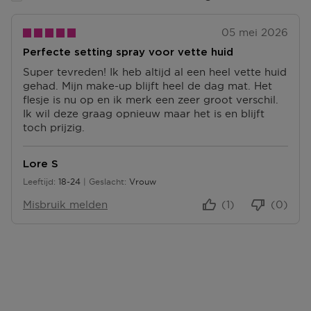
Retourneren
05 mei 2026
Terugsturen
Perfecte setting spray voor vette huid
Na ontvangst van jouw bestelling producten heb je 14
dagen om deze (gedeeltelijk) terug te sturen of te
Super tevreden! Ik heb altijd al een heel vette huid
herroepen. Na de herroeping heb je dan nog eens 14
gehad. Mijn make-up blijft heel de dag mat. Het
dagen de tijd om de producten te retourneren. Om
flesje is nu op en ik merk een zeer groot verschil.
jouw bestelling te herroepen, kun je contact met ons
Ik wil deze graag opnieuw maar het is en blijft
opnemen of gebruikmaken van een
modelformulier
toch prijzig.
voor herroeping
.
Lore S
Omruilen of terugbrengen in de winkel
Je mag het product ook terugbrengen of omruilen in
Leeftijd
18-24
Geslacht
Vrouw
18 tot 24
een winkel bij jou in de buurt. Hiervoor hoef je geen
Misbruik melden
(1)
(0)
retourformulier in te vullen. Neem wel je
orderbevestiging mee.
Ga naar meer info en FAQ’s over retourneren.
Meer vragen rond bestellen? Die vind je op onze FAQ
pagina.