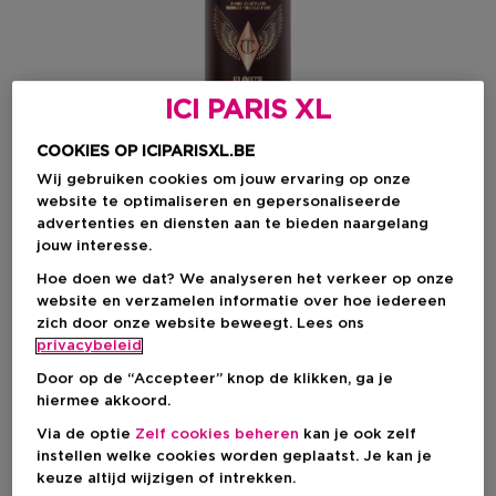
ICI PARIS XL
COOKIES OP ICIPARISXL.BE
Wij gebruiken cookies om jouw ervaring op onze
website te optimaliseren en gepersonaliseerde
advertenties en diensten aan te bieden naargelang
Kies je formaat
jouw interesse.
Hoe doen we dat? We analyseren het verkeer op onze
34 ML
Op voorraad
website en verzamelen informatie over hoe iedereen
zich door onze website beweegt. Lees ons
34 ML
100 ML
privacybeleid
€ 23,00
€ 39,00
Door op de “Accepteer” knop de klikken, ga je
hiermee akkoord.
€ 23,00
Via de optie
Zelf cookies beheren
kan je ook zelf
instellen welke cookies worden geplaatst. Je kan je
keuze altijd wijzigen of intrekken.