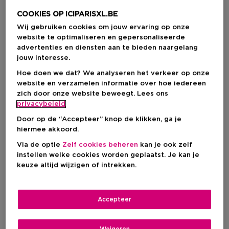
COOKIES OP ICIPARISXL.BE
Wij gebruiken cookies om jouw ervaring op onze
website te optimaliseren en gepersonaliseerde
advertenties en diensten aan te bieden naargelang
jouw interesse.
Hoe doen we dat? We analyseren het verkeer op onze
website en verzamelen informatie over hoe iedereen
zich door onze website beweegt. Lees ons
privacybeleid
Door op de “Accepteer” knop de klikken, ga je
hiermee akkoord.
Kies je formaat
Via de optie
Zelf cookies beheren
kan je ook zelf
instellen welke cookies worden geplaatst. Je kan je
50 G
Niet op voorraad
keuze altijd wijzigen of intrekken.
50 G
€ 100,00
Accepteer
€ 100,00