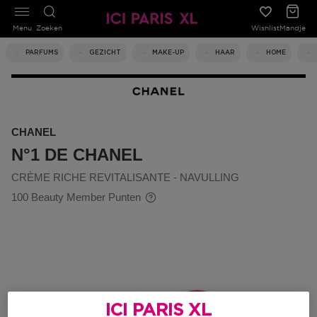
Menu
Zoeken
Wishlist
Mandje
PARFUMS
GEZICHT
MAKE-UP
HAAR
HOME
CHANEL
N°1 DE CHANEL
CRÈME RICHE REVITALISANTE - NAVULLING
100 Beauty Member Punten
ICI PARIS XL