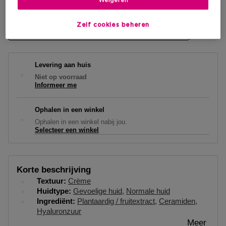
Weigeren
Zelf cookies beheren
BEKIJK WINKELVOORRAAD
Levering aan huis
Niet op voorraad
Informeer me
Ophalen in een winkel
Ophalen in een winkel nabij jou.
Selecteer een winkel
Korte beschrijving
Textuur
Crème
Huidtype
Gevoelige huid
Normale huid
Ingrediënt
Plantaardig / fruitextract
Ceramiden
Hyaluronzuur
Meer