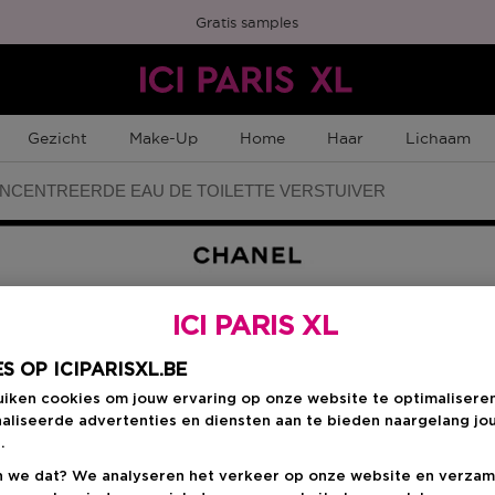
Gratis samples
Gezicht
Make-Up
Home
Haar
Lichaam
CENTREERDE EAU DE TOILETTE VERSTUIVER
ICI PARIS XL
Kies je formaat
:
10
S OP ICIPARISXL.BE
uiken cookies om jouw ervaring op onze website te optimalisere
aliseerde advertenties en diensten aan te bieden naargelang jo
100 ML
.
€ 172,00
 we dat? We analyseren het verkeer op onze website en verzam