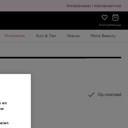
Gratis cadeauverpakking
Winkelzoeker
Klantenservice
Wishlist
Mandje
Tijdelijke Promotie
Promoties
Sun & Tan
Nieuw
More Beauty
0 ML
Op voorraad
n en
uw
elen