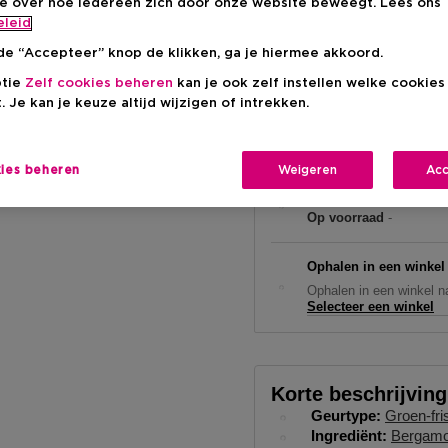
ie over hoe iedereen zich door onze website beweegt. Lees ons
€ 172,00
eleid
de “Accepteer” knop de klikken, ga je hiermee akkoord.
ptie
Zelf cookies beheren
kan je ook zelf instellen welke cookie
. Je kan je keuze altijd wijzigen of intrekken.
kies beheren
Weigeren
Acc
Levering aan huis
Op voorraad
-
Ophalen in een winkel
Ophalen in een winkel na
Selecteer een winkel
Korte beschrijving
Geurtype
Groen-fri
Ingrediënt
Bergamo