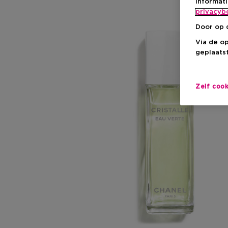
informat
privacyb
Door op 
Via de o
geplaatst
Zelf coo