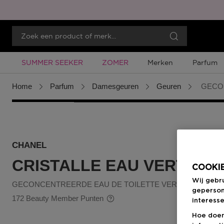
Tijdelijke Promotie
Tijdelijke Promotie
SUMMER SEEKER
ZOMER
Merken
Parfum
Home
Parfum
Damesgeuren
Geuren
GECON
CHANEL
CRISTALLE EAU VERTE
COOKIE
Wij gebr
GECONCENTREERDE EAU DE TOILETTE VERSTUIVER
geperson
172 Beauty Member Punten
interesse
Hoe doen