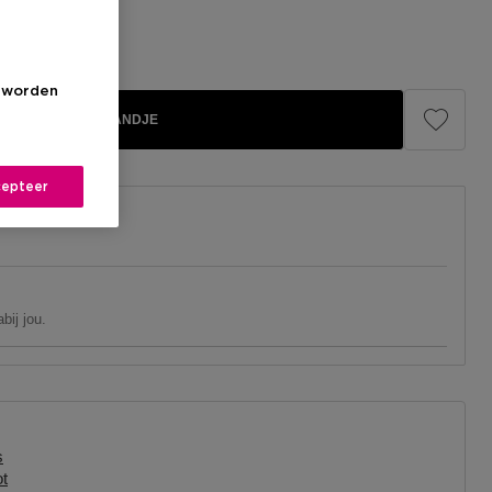
s worden
IN WINKELMANDJE
epteer
bij jou.
s
t