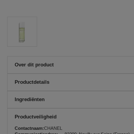
Over dit product
De opwekkende frisheid van de groene natuur, kristalheldere zon
Productdetails
groen-fris, transparant parfum, waarin zich een delicaat en subti
ontvouwt.
Gebruiksaanwijzingen:
Geconcentreerde eau de toilette in een v
Ingrediënten
soepel en gul gebaar over de huid of kle
EAN code:
3145891116908
ALCOHOL , PARFUM (FRAGRANCE) , AQUA (WATER) , LIMO
Productveiligheid
CINNAMAL , BENZYL SALICYLATE , CITRAL , HYDROXYCITR
CITRONELLOL , BENZYL BENZOATE , FARNESOL , BENZYL 
Contactnaam:
CHANEL
ISOEUGENOL , BUTYL METHOXYDIBENZOYLMETHANE , CI 19